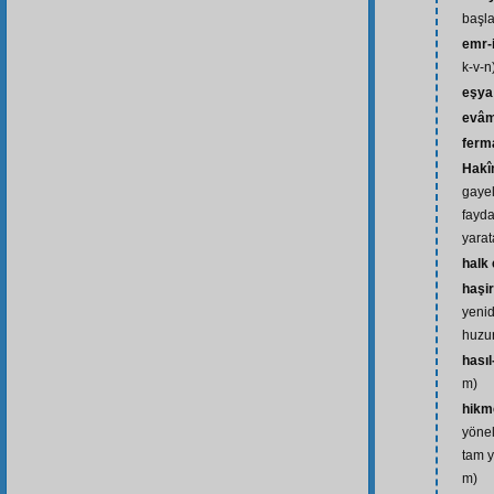
başla
emr-i
k-v-n
eşya
evâm
ferm
Hak
gayel
fayda
yarat
halk
haşir
yenide
huzur
hasıl
m)
hikm
yönel
tam y
m)