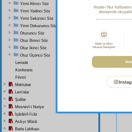
Sûresi, 
Yirmi Altıncı Söz
Yirmi Yedinci Söz
Yirmi Sekizinci Söz
Yirmi Dokuzuncu Söz
Otuzuncu Söz
Otuz Birinci Söz
Otuz İkinci Söz
Otuz Üçüncü Söz
Lemeât
Konferans
Fihrist
Instag
Mektubat
Lem'alar
Bu Say
Şuâlar
Mesnevî-i Nuriye
İşârâtü'l-İ'câz
Asâ-yı Mûsâ
Barla Lahikası