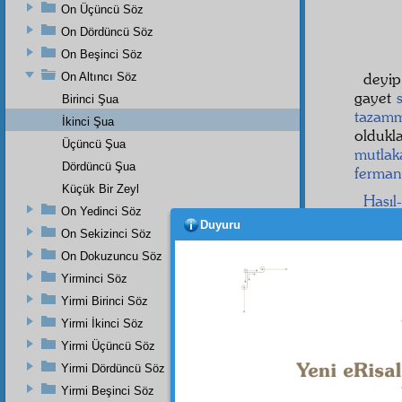
On Üçüncü Söz
On Dördüncü Söz
On Beşinci Söz
deyip
On Altıncı Söz
gayet
Birinci Şua
tazam
İkinci Şua
oldukl
Üçüncü Şua
mutlak
Dördüncü Şua
ferman
Küçük Bir Zeyl
Hasıl
On Yedinci Söz
derec
Duyuru
On Sekizinci Söz
kısmı,
sür'ati
On Dokuzuncu Söz
Yirminci Söz
Yirmi Birinci Söz
Yirmi İkinci Söz
Dipnot-1
"Birşeyi
Yirmi Üçüncü Söz
Sûresi, 
Yirmi Dördüncü Söz
Dipnot-2
Yirmi Beşinci Söz
"Kıyame