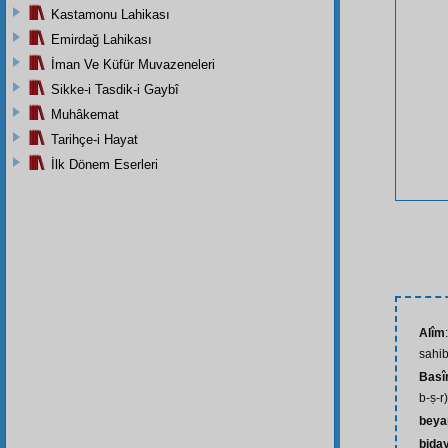
Kastamonu Lahikası
Emirdağ Lahikası
İman Ve Küfür Muvazeneleri
Sikke-i Tasdik-i Gaybî
Muhâkemat
Tarihçe-i Hayat
İlk Dönem Eserleri
Alîm
sahib
Basî
b-ṣ-r)
beya
biday