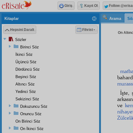
Giriş
Kayıt Ol
Follow @erisa
Kitaplar
Arama
Sö
Hepsini Daralt
Fihrist
On Altınc
Sözler
Birinci Söz
İkinci Söz
Üçüncü Söz
Dördüncü Söz
matba
bahard
Beşinci Söz
murass
Altıncı Söz
Yedinci Söz
İşte, 
arkası
Sekizinci Söz
ve
kem
Dokuzuncu Söz
nihaye
Onuncu Söz
Zülcelâ
On Birinci Söz
On İkinci Söz