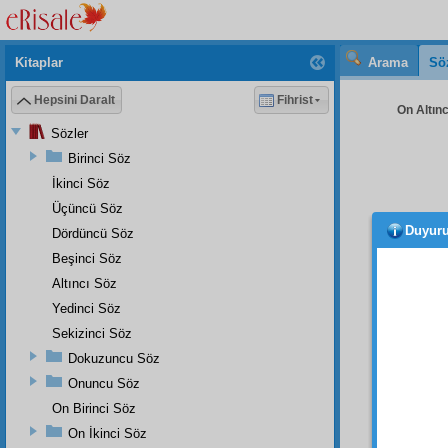
Kitaplar
Arama
Sö
Hepsini Daralt
Fihrist
On Altınc
Sözler
Birinci Söz
İkinci Söz
Üçüncü Söz
Duyur
Dördüncü Söz
güneş
çeşit 
Beşinci Söz
vasıtas
Altıncı Söz
Yedinci Söz
Üçün
âyine
l
Sekizinci Söz
emr
iye
Dokuzuncu Söz
Mese
Onuncu Söz
bulun
On Birinci Söz
önünde
On İkinci Söz