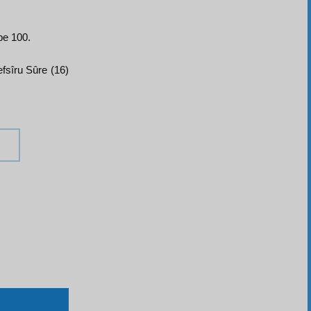
be 100.
efsîru Sûre (16)