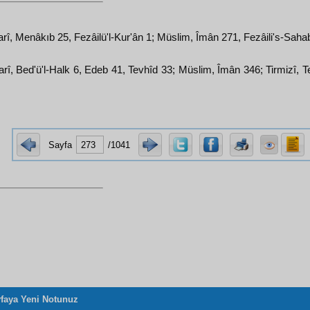
rî, Menâkıb 25, Fezâilü'l-Kur'ân 1; Müslim, Îmân 271, Fezâili's-Saha
rî, Bed'ü'l-Halk 6, Edeb 41, Tevhîd 33; Müslim, Îmân 346; Tirmizî, T
Sayfa
/1041
faya Yeni Notunuz