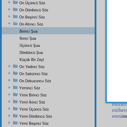
İlâhiye
On Üçüncü Söz
İşte,
On Dördüncü Söz
Peyga
On Beşinci Söz
birden 
On Altıncı Söz
Hattâ
Birinci Şua
anda 
görüyo
İkinci Şua
Üçüncü Şua
Evet,
Dördüncü Şua
dahi h
hayal 
Küçük Bir Zeyl
hayal 
On Yedinci Söz
binler 
On Sekizinci Söz
Made
On Dokuzuncu Söz
mukay
Yirminci Söz
yerlerd
Yirmi Birinci Söz
Bir an
Yirmi İkinci Söz
mücer
müber
Yirmi Üçüncü Söz
esmâ
s
Yirmi Dördüncü Söz
Yirmi Beşinci Söz