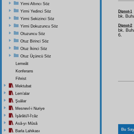
Yirmi Altıncı Söz
Yirmi Yedinci Söz
Dipnot-1
bk. Buha
Yirmi Sekizinci Söz
Dipnot-2
Yirmi Dokuzuncu Söz
bk. Buha
Otuzuncu Söz
6.
Otuz Birinci Söz
Otuz İkinci Söz
Otuz Üçüncü Söz
Lemeât
Konferans
Fihrist
Mektubat
Lem'alar
Şuâlar
Mesnevî-i Nuriye
İşârâtü'l-İ'câz
Asâ-yı Mûsâ
Bu Say
Barla Lahikası