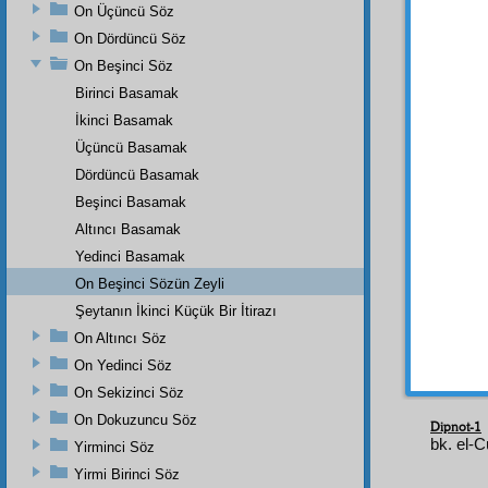
hiçbir
On Üçüncü Söz
umum
On Dördüncü Söz
On Beşinci Söz
Aynen
kat'î
bi
Birinci Basamak
İkinci Basamak
Ey Ş
Âzam
d
Üçüncü Basamak
hâşâ
—y
Dördüncü Basamak
beşer
i
Beşinci Basamak
diyeme
Altıncı Basamak
Kur'â
Yedinci Basamak
Nasıl k
On Beşinci Sözün Zeyli
Hem
Şeytanın İkinci Küçük Bir İtirazı
ekmel
On Altıncı Söz
Allah'a
On Yedinci Söz
On Sekizinci Söz
On Dokuzuncu Söz
Dipnot-1
bk. el-C
Yirminci Söz
Yirmi Birinci Söz