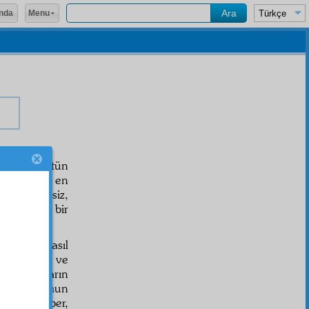
Menu
nda
iştirdiği bütün
, en
emin
, en
en emniyetsiz,
 ve
menfur
bir
âzım gelir.
i gibi, nasıl
dinlediğim ve
or ve onların
veya
umum
un
akla beraber,