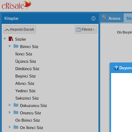
Kitaplar
Arama
Sö
Hepsini Daralt
Fihrist
On Beşinc
Sözler
Birinci Söz
İkinci Söz
Üçüncü Söz
Duyur
Dördüncü Söz
bil'itt
ehl-i h
Beşinci Söz
sadık
b
Altıncı Söz
Allah'
Yedinci Söz
suret
in
Sekizinci Söz
Elhası
Dokuzuncu Söz
kulaklı
Onuncu Söz
düny
On Birinci Söz
derece
On İkinci Söz
fevkin