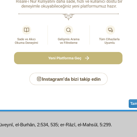
 düşman, hattâ Şeytan dahi diyemez ve kabul etmez. Öyl
kitapların
fevkinde
dir; öyle ise
mucize
dir.
 öyle de, biz de
ilm-i usul
ve
fenn-i mantık
ça
sebr ve taks
r
hüccet
le
deriz:
1
eytan ve ey Şeytanın
şakirt
leri! Kur'ân ya
Arş-ı Âzam
an gelmiş bir
kelâmullah
tır veyahut—
hâşâ, sümme hâşâ
,
erde, sahtekâr ve Allah'tan korkmaz ve Allah'ı bilme
n düzmesidir. Bu ise, ey Şeytan,
sabık
hüccet
lere ka
zdin ve diyemezsin ve diyemeyeceksin. Öyle ise,
bizzarure
n
Hâlık-ı Kâinat
ın
kelâm
ıdır. Çünkü ortası yoktur ve
muhal
d
i
kat'î
bir
suret
te ispat ettik; sen de gördün ve dinledin.
Instagram'da bizi takip edin
 Muhammed
aleyhissalâtü vesselâm
ya
Resulullah
tır ve b
i ve bütün
mahlûkat
ın
efdal
idir; veyahut—
hâşâ
, yüz bi
 iftira ettiği ve Allah'ı bilmediği ve azâbına inanmadığı için,
it
Ta
üveynî, el-Burhân, 2:534, 535; er-Râzî, el-Mahsûl, 5:299.