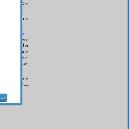
e ise, Kur'ân
im
denilen en
dan ve
İsm-i
 yüz bin kere
z,
itikadsız
bir
rşı bunu sen
ve
bilâşüphe
,
ir ve olamaz.
ütün
resul
lerin
n defa
hâşâ
—
ikadsız
,
mam