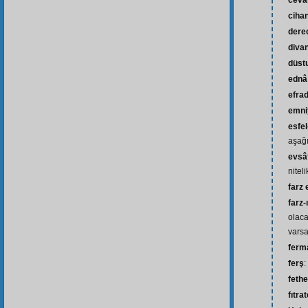
cevâ
ciha
dere
diva
düst
ednâ
efra
emni
esfel-
aşağı
evsâ
niteli
farz
farz-
olac
vars
ferm
ferş
:
feth
fıtra