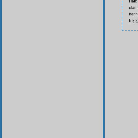
Hak
:
olan,
her h
ḥ-ḳ-ḳ