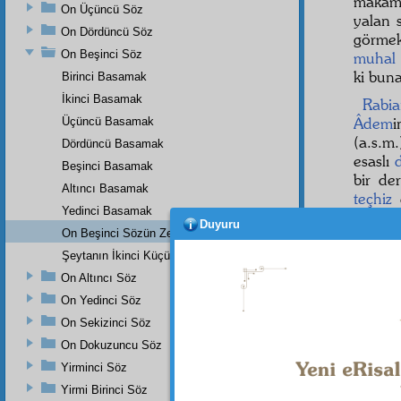
makamı
On Üçüncü Söz
yalan 
On Dördüncü Söz
görme
On Beşinci Söz
muhal
ki buna
Birinci Basamak
İkinci Basamak
Rabi
Âdem
Üçüncü Basamak
(a.s.m
Dördüncü Basamak
esaslı
Beşinci Basamak
bir de
Altıncı Basamak
teçhiz
e
Yedinci Basamak
terbiy
Duyuru
On Beşinci Sözün Zeyli
istihd
düzm
Şeytanın İkinci Küçük Bir İtirazı
müddet
On Altıncı Söz
veren 
On Yedinci Söz
On Sekizinci Söz
On Dokuzuncu Söz
Yirminci Söz
Yirmi Birinci Söz