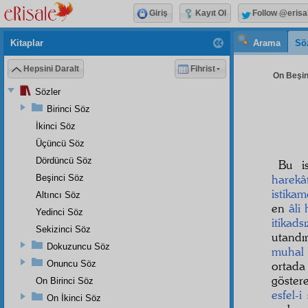
Giriş
Kayıt Ol
Follow @erisa
Kitaplar
Arama
Sö
Hepsini Daralt
Fihrist
On Beşinc
Sözler
Birinci Söz
İkinci Söz
Üçüncü Söz
Dördüncü Söz
Bu i
harekâ
Beşinci Söz
istikam
Altıncı Söz
en
âli
Yedinci Söz
itikadsı
Sekizinci Söz
utandı
Dokuzuncu Söz
muhal
Onuncu Söz
ortada
göster
On Birinci Söz
esfel-i 
On İkinci Söz