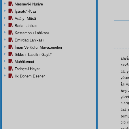
Mesnevî-i Nuriye
İşârâtü'l-İ'câz
Asâ-yı Mûsâ
Barla Lahikası
Kastamonu Lahikası
Emirdağ Lahikası
İman Ve Küfür Muvazeneleri
Sikke-i Tasdik-i Gaybî
ahvâ
Muhâkemat
akvâ
Tarihçe-i Hayat
âlâ-yı
İlk Dönem Eserleri
yüce
âli
: y
Arş
:
yüceli
a-r-ş)
âzâ
:
bilm
gibi 