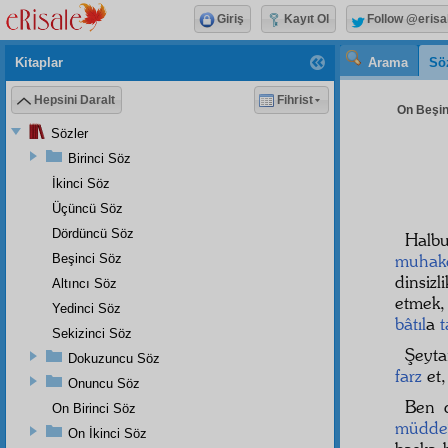
Giriş
Kayıt Ol
Follow @erisa
Kitaplar
Arama
Sö
Hepsini Daralt
Fihrist
On Beşinc
Sözler
Birinci Söz
İkinci Söz
Üçüncü Söz
Dördüncü Söz
Halb
muhak
Beşinci Söz
dinsiz
Altıncı Söz
etmek
Yedinci Söz
bâtıl
a
t
Sekizinci Söz
Şeyta
Dokuzuncu Söz
farz
et,
Onuncu Söz
Ben 
On Birinci Söz
müdde
On İkinci Söz