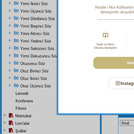
Yirmi İkinci Söz
Dipnot-1
Yirmi Üçüncü Söz
bk. Es-
2:177.
Yirmi Dördüncü Söz
Yirmi Beşinci Söz
Yirmi Altıncı Söz
Yirmi Yedinci Söz
Yirmi Sekizinci Söz
Yirmi Dokuzuncu Söz
Otuzuncu Söz
Otuz Birinci Söz
Otuz İkinci Söz
Instag
Otuz Üçüncü Söz
Lemeât
Konferans
Fihrist
Bu Say
Mektubat
Lem'alar
Şuâlar