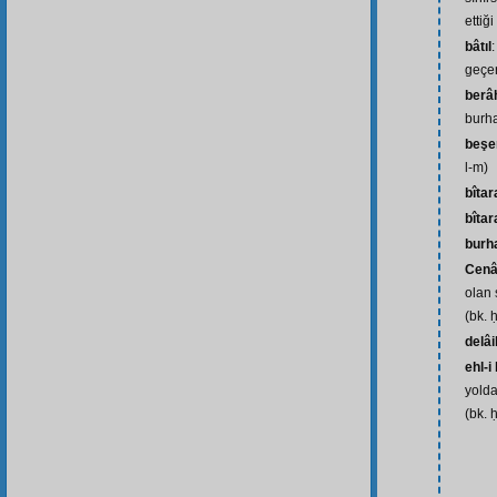
ettiği
bâtıl
geçer
berâh
burha
beşe
l-m)
bîtar
bîtar
burh
Cenâ
olan 
(bk. 
delâi
ehl-i
yolda
(bk. 