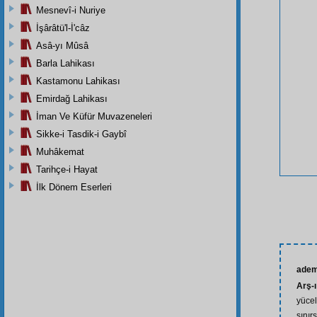
Mesnevî-i Nuriye
İşârâtü'l-İ'câz
Asâ-yı Mûsâ
Barla Lahikası
Kastamonu Lahikası
Emirdağ Lahikası
İman Ve Küfür Muvazeneleri
Sikke-i Tasdik-i Gaybî
Muhâkemat
Tarihçe-i Hayat
İlk Dönem Eserleri
ade
Arş-
yücel
sınır