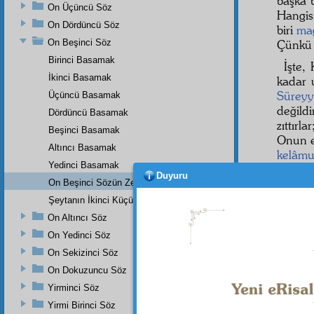
başka b
On Üçüncü Söz
Hangisi
On Dördüncü Söz
biri
ma
On Beşinci Söz
Çünkü 
Birinci Basamak
İşte,
İkinci Basamak
kadar u
Süreyy
Üçüncü Basamak
değild
Dördüncü Basamak
zıttırl
Beşinci Basamak
Onun e
Altıncı Basamak
kelâmu
Yedinci Basamak
uzatabi
Duyuru
On Beşinci Sözün Zeyli
Heyh
Şeytanın İkinci Küçük Bir İtirazı
pırlant
On Altıncı Söz
İşte
On Yedinci Söz
muhak
On Sekizinci Söz
imanla
On Dokuzuncu Söz
Bir k
Yirminci Söz
Yirmi Birinci Söz