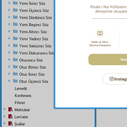
Yirmi İkinci Söz
Dipnot-1
"Eğer (
Yirmi Üçüncü Söz
Allah'tı
Yirmi Dördüncü Söz
Sûresi, 
Yirmi Beşinci Söz
Dipnot-2
bk. Ed-
Yirmi Altıncı Söz
Yirmi Yedinci Söz
Dipnot-3
bk. Müs
Yirmi Sekizinci Söz
Ebû Ya'
Yirmi Dokuzuncu Söz
Otuzuncu Söz
Otuz Birinci Söz
Otuz İkinci Söz
Instag
Otuz Üçüncü Söz
Lemeât
Konferans
Fihrist
Mektubat
Lem'alar
Şuâlar