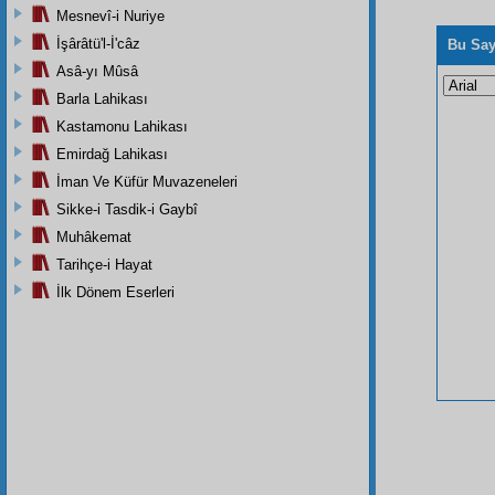
Mesnevî-i Nuriye
İşârâtü'l-İ'câz
Bu Say
Asâ-yı Mûsâ
Barla Lahikası
Kastamonu Lahikası
Emirdağ Lahikası
İman Ve Küfür Muvazeneleri
Sikke-i Tasdik-i Gaybî
Muhâkemat
Tarihçe-i Hayat
İlk Dönem Eserleri