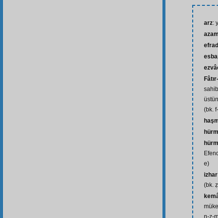
arz
: 
azam
efra
esba
ezvâ
Fâtır
sahib
üstün
(bk. f-
haşm
hürm
hürm
Efend
e)
izhar
(bk. ẓ
kemâl
mükem
n-ẓ-