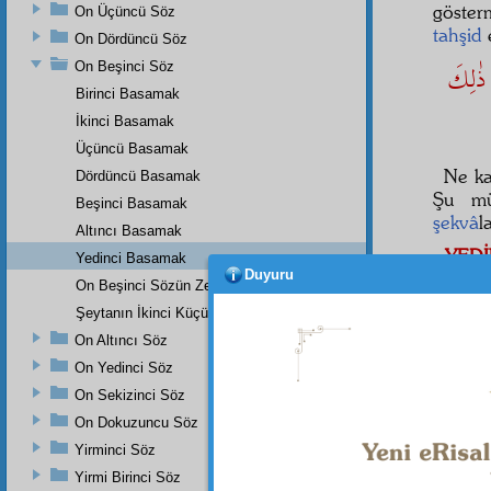
göster
On Üçüncü Söz
tahşid
e
On Dördüncü Söz
َ ذٰلِكَ
On Beşinci Söz
Birinci Basamak
İkinci Basamak
Üçüncü Basamak
Ne k
Dördüncü Basamak
Şu m
Beşinci Basamak
şekvâ
l
Altıncı Basamak
YEDİ
Yedinci Basamak
Duyuru
Mele
On Beşinci Sözün Zeyli
kısmı
Şeytanın İkinci Küçük Bir İtirazı
parlay
On Altıncı Söz
yüzü
On Yedinci Söz
müseb
On Sekizinci Söz
ve mel
nev'
in
On Dokuzuncu Söz
Yirminci Söz
Yirmi Birinci Söz