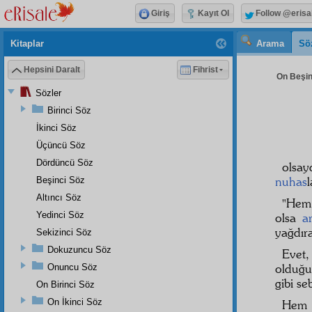
Giriş
Kayıt Ol
Follow @erisa
Kitaplar
Arama
Sö
Hepsini Daralt
Fihrist
On Beşinc
Sözler
Birinci Söz
İkinci Söz
Üçüncü Söz
Dördüncü Söz
olsay
nuhas
l
Beşinci Söz
Altıncı Söz
"Hem 
Yedinci Söz
olsa
a
yağdırab
Sekizinci Söz
Dokuzuncu Söz
Evet
olduğu
Onuncu Söz
gibi se
On Birinci Söz
On İkinci Söz
Hem 