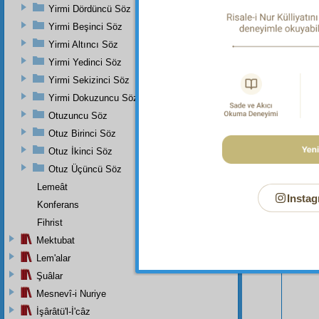
Yirmi Dördüncü Söz
Yirmi Beşinci Söz
Yirmi Altıncı Söz
Yirmi Yedinci Söz
Yirmi Sekizinci Söz
Yirmi Dokuzuncu Söz
Otuzuncu Söz
Otuz Birinci Söz
Otuz İkinci Söz
Bu Say
Otuz Üçüncü Söz
Lemeât
Instag
Konferans
Fihrist
Mektubat
Lem'alar
Şuâlar
Mesnevî-i Nuriye
İşârâtü'l-İ'câz