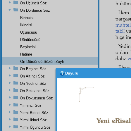
hükûm
On Üçüncü Söz
On Dördüncü Söz
Hem
Birincisi
parça
muhtel
İkincisi
tabiî
ve
Üçüncüsü
hiçe in
Dördüncüsü
Yedin
Beşincisi
onları
Hatime
daha
z
On Dördüncü Sözün Zeyli
Elcev
On Beşinci Söz
soğuk
Duyuru
On Altıncı Söz
hem
ta
On Yedinci Söz
zelzel
On Sekizinci Söz
hedef 
de titri
On Dokuzuncu Söz
Yirminci Söz
Biçar
Yirmi Birinci Söz
Yirmi İkinci Söz
Yirmi Üçüncü Söz