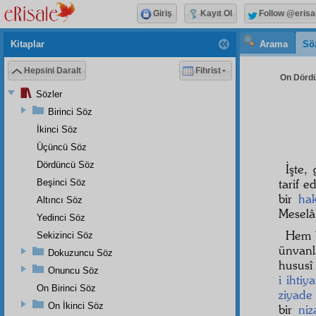
Giriş
Kayıt Ol
Follow @erisa
Kitaplar
Arama
Sö
Hepsini Daralt
Fihrist
On Dördü
Sözler
Birinci Söz
İkinci Söz
Üçüncü Söz
Dördüncü Söz
İşte,
tarif e
Beşinci Söz
bir
hak
Altıncı Söz
Meselâ,
Yedinci Söz
Hem 
Sekizinci Söz
ünvanl
Dokuzuncu Söz
hususî
Onuncu Söz
i ihtiy
On Birinci Söz
ziyade
On İkinci Söz
bir
ni