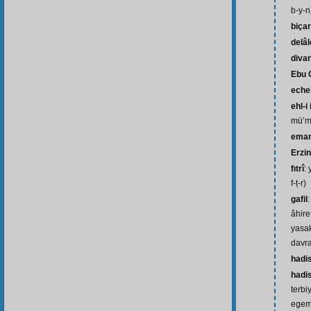
b-y-n
biça
delâl
diva
Ebu 
echel
ehl-i
mü’mi
ema
Erzi
fıtrî
: 
f-ṭ-r)
gafil
âhire
yasak
davra
hadis
hadi
terbi
egeme