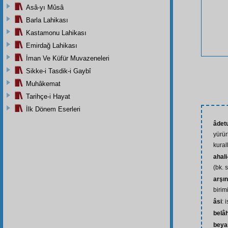
Asâ-yı Mûsâ
Barla Lahikası
Kastamonu Lahikası
Emirdağ Lahikası
İman Ve Küfür Muvazeneleri
Sikke-i Tasdik-i Gaybî
Muhâkemat
Tarihçe-i Hayat
İlk Dönem Eserleri
âdetu
yürür
kural
ahali
(bk. 
arşın
birim
âsi
: 
belâ
beya