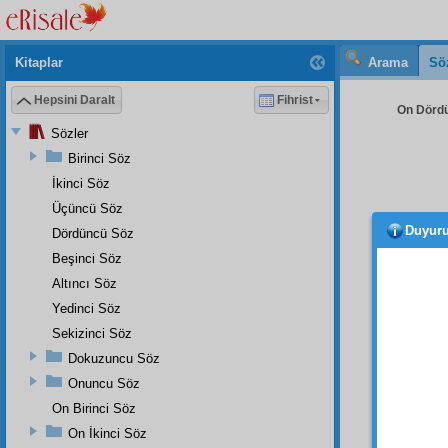
Kitaplar
Arama
Sö
Hepsini Daralt
Fihrist
On Dördü
Sözler
Birinci Söz
İkinci Söz
Üçüncü Söz
Duyur
Dördüncü Söz
dahi,
ve
Hâ
Beşinci Söz
mecm
Altıncı Söz
dehşet
Yedinci Söz
tanıtt
Sekizinci Söz
fırtın
Dokuzuncu Söz
çarpa
Onuncu Söz
hâkimi
ahmak 
On Birinci Söz
eblehâ
On İkinci Söz