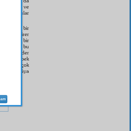
ki,
Amerika
'da
i
cevv
inde ve
ız
hezeyan
lar
n çirkin bir
dirler, birer
irmek için bir
rir; "İşte bu
ât
ı
inkâr
eder
e işlenen pek
linmez ve çok
m
takar. Güya
mam