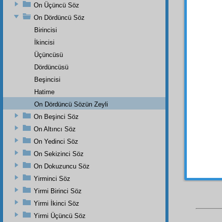
patlam
On Üçüncü Söz
beş s
On Dördüncü Söz
havas
Birincisi
ediyorl
İkincisi
Dalâl
Üçüncüsü
temerr
perded
Dördüncüsü
köy ka
Beşincisi
ağaç b
Hatime
misillü
On Dördüncü Sözün Zeyli
büyük
On Beşinci Söz
ehemmi
On Altıncı Söz
o
nam
On Yedinci Söz
On Sekizinci Söz
On Dokuzuncu Söz
Yirminci Söz
Yirmi Birinci Söz
Yirmi İkinci Söz
Yirmi Üçüncü Söz