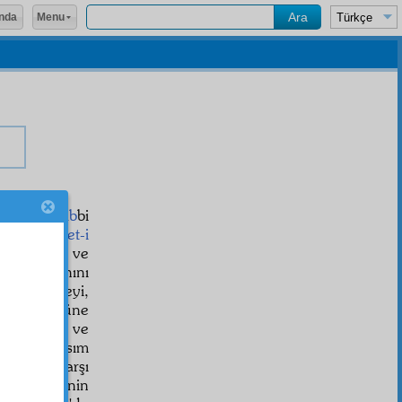
Menu
nda
em
lerin
Rab
bi
nat
ın
heyet-i
yandırmak ve
nat
Sultanını
n, zelzeleyi,
san
ın yüzüne
,
irade
sini ve
nde bir kısım
lâhiye
ye karşı
, bir madenin