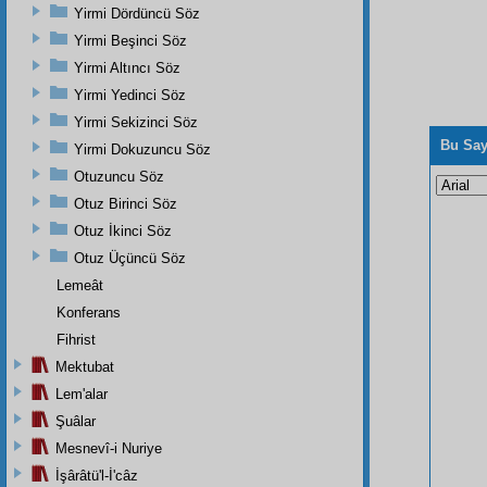
Yirmi Dördüncü Söz
Yirmi Beşinci Söz
Yirmi Altıncı Söz
Yirmi Yedinci Söz
Yirmi Sekizinci Söz
Bu Say
Yirmi Dokuzuncu Söz
Otuzuncu Söz
Otuz Birinci Söz
Otuz İkinci Söz
Otuz Üçüncü Söz
Lemeât
Konferans
Fihrist
Mektubat
Lem'alar
Şuâlar
Mesnevî-i Nuriye
İşârâtü'l-İ'câz