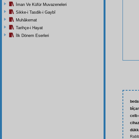
İman Ve Küfür Muvazeneleri
Sikke-i Tasdik-i Gaybî
Muhâkemat
Tarihçe-i Hayat
İlk Dönem Eserleri
beda
bîça
celb
ciha
dükk
Rabbi