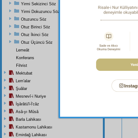
kuman
Yirmi Sekizinci Söz
Yirmi Dokuzuncu Söz
Otuzuncu Söz
Otuz Birinci Söz
Otuz İkinci Söz
Otuz Üçüncü Söz
Lemeât
Konferans
Fihrist
Mektubat
Lem'alar
Instag
Şuâlar
Mesnevî-i Nuriye
Bu Say
İşârâtü'l-İ'câz
Asâ-yı Mûsâ
Barla Lahikası
Kastamonu Lahikası
Emirdağ Lahikası