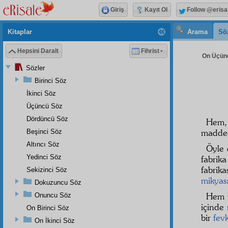
Giriş
Kayıt Ol
Follow @erisa
Kitaplar
Arama
Sö
Hepsini Daralt
Fihrist
On Üçünc
Sözler
Birinci Söz
İkinci Söz
Üçüncü Söz
Dördüncü Söz
Hem, 
madde
Beşinci Söz
Altıncı Söz
Öyle
Yedinci Söz
fabri
fabrik
Sekizinci Söz
mikyas
Dokuzuncu Söz
Hem m
Onuncu Söz
içinde
On Birinci Söz
bir
fev
On İkinci Söz