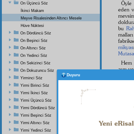
Öyle 
On Üçüncü Söz
eden v
İkinci Makam
mevsim
Meyve Risalesinden Altıncı Mesele
doldur
Hüve Nüktesi
bu
Ra
On Dördüncü Söz
mallar
fabrik
On Beşinci Söz
mikyas
On Altıncı Söz
Mutasar
On Yedinci Söz
Hem n
On Sekizinci Söz
ayrı v
On Dokuzuncu Söz
ayrı o
Duyuru
Yirminci Söz
millet
Yirmi Birinci Söz
cihazat
Yirmi İkinci Söz
ordug
sevdirir
Yirmi Üçüncü Söz
Yirmi Dördüncü Söz
Ayne
altına
Yirmi Beşinci Söz
dört 
Yirmi Altıncı Söz
mükemm
Yirmi Yedinci Söz