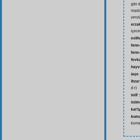
gibi 
madde
yeryü
erza
içece
eslih
fenn-
fenn
fevk
hayv
iaşe
ihza
ḍ-r)
istif
:
isti
kat’i
kuma
kuma