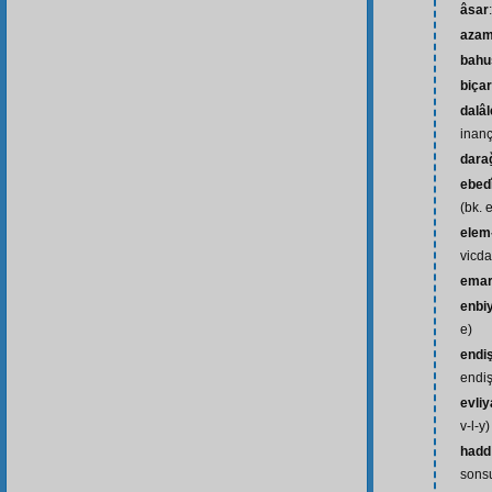
âsar
azam
bahu
biça
dalâl
inançs
dara
ebed
(bk. 
elem
vicda
ema
enbi
e)
endiş
endiş
evliy
v-l-y)
hadd
sonsu