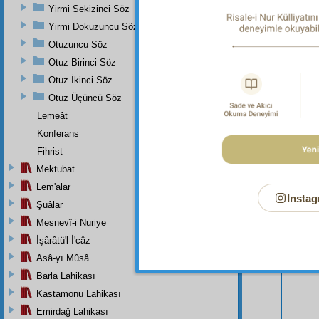
Yirmi Sekizinci Söz
Yirmi Dokuzuncu Söz
Otuzuncu Söz
Otuz Birinci Söz
Otuz İkinci Söz
Otuz Üçüncü Söz
Lemeât
Konferans
Fihrist
Mektubat
Lem'alar
Instag
Şuâlar
Mesnevî-i Nuriye
Bu Say
İşârâtü'l-İ'câz
Asâ-yı Mûsâ
Barla Lahikası
Kastamonu Lahikası
Emirdağ Lahikası