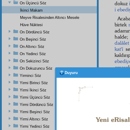
dokuz
On Üçüncü Söz
i ebedi
İkinci Makam
Meyve Risalesinden Altıncı Mesele
Acab
birtek
Hüve Nüktesi
adamı
On Dördüncü Söz
halde;
On Beşinci Söz
dalâlet
On Altıncı Söz
kat'î
se
On Yedinci Söz
kaldır
ebediy
On Sekizinci Söz
emare
On Dokuzuncu Söz
azamet
Duyuru
Yirminci Söz
iman 
Yirmi Birinci Söz
Yirmi İkinci Söz
Yirmi Üçüncü Söz
Dipnot-1
Yirmi Dördüncü Söz
Yüz yir
5:265; 
Yirmi Beşinci Söz
Müstedre
Yirmi Altıncı Söz
Haşiye-
Yirmi Yedinci Söz
Onlardan