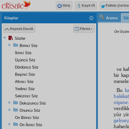
Giriş
Kayıt Ol
Follow @erisa
Kitaplar
Arama
Sö
Hepsini Daralt
Fihrist
On Üçünc
Sözler
Birinci Söz
İkinci Söz
Üçüncü Söz
Dördüncü Söz
ve kab
bir ka
Beşinci Söz
meseles
Altıncı Söz
Yedinci Söz
Bu
ka
hakikat
Sekizinci Söz
nişane-
Dokuzuncu Söz
verdikl
Onuncu Söz
yüz yi
On Birinci Söz
gelme
On İkinci Söz
haberl