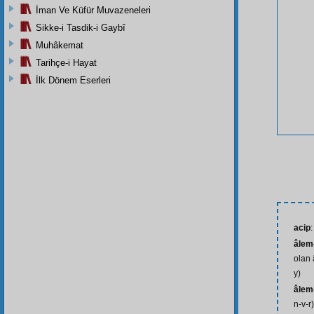
İman Ve Küfür Muvazeneleri
Sikke-i Tasdik-i Gaybî
Muhâkemat
Tarihçe-i Hayat
İlk Dönem Eserleri
acip
:
âlem-
olan 
y)
âlem-
n-v-r)