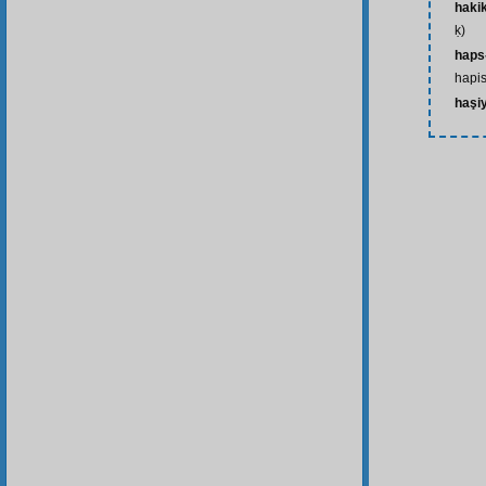
haki
ḳ)
haps-
hapis
haşi