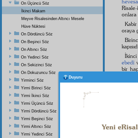
hevesa
On Üçüncü Söz
Risale
İkinci Makam
onlara
Meyve Risalesinden Altıncı Mesele
Kabir
Hüve Nüktesi
oraya 
On Dördüncü Söz
Birin
On Beşinci Söz
kapısıdı
On Altıncı Söz
İkinc
On Yedinci Söz
ebedî
v
On Sekizinci Söz
bir hap
On Dokuzuncu Söz
etmediğ
Duyuru
Yirminci Söz
Üçün
Yirmi Birinci Söz
kapısı
Yirmi İkinci Söz
Öyle bi
Yirmi Üçüncü Söz
Bu ik
Yirmi Dördüncü Söz
vakit ö
Yirmi Beşinci Söz
daima
idam-ı
Yirmi Altıncı Söz
Yirmi Yedinci Söz