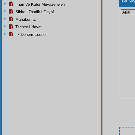
Bu Say
İman Ve Küfür Muvazeneleri
Sikke-i Tasdik-i Gaybî
Muhâkemat
Tarihçe-i Hayat
İlk Dönem Eserleri