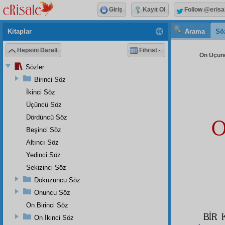
Giriş
Kayıt Ol
Follow @erisa
Kitaplar
Arama
Sö
Hepsini Daralt
Fihrist
On Üçünc
Sözler
Birinci Söz
İkinci Söz
Üçüncü Söz
Dördüncü Söz
O
Beşinci Söz
Altıncı Söz
Yedinci Söz
Sekizinci Söz
Dokuzuncu Söz
Onuncu Söz
On Birinci Söz
BİR 
On İkinci Söz