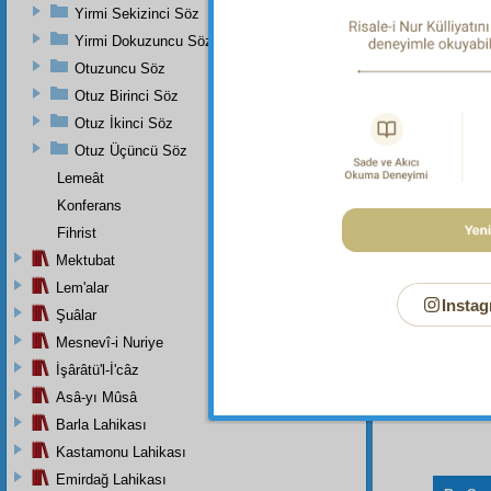
Yirmi Sekizinci Söz
Yirmi Dokuzuncu Söz
Dipnot-1
bk. Buh
Otuzuncu Söz
Cenâiz 
Otuz Birinci Söz
Dipnot-2
Otuz İkinci Söz
bk. Dâr
Müsned 
Otuz Üçüncü Söz
Lemeât
Konferans
Fihrist
Mektubat
Lem'alar
Instag
Şuâlar
Mesnevî-i Nuriye
İşârâtü'l-İ'câz
Asâ-yı Mûsâ
Barla Lahikası
Kastamonu Lahikası
Emirdağ Lahikası