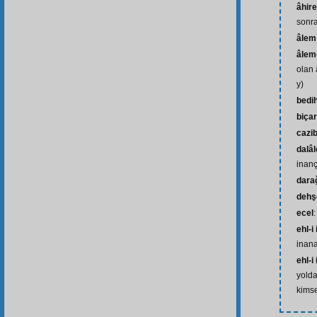
âhire
sonra
âlem
âlem-
olan 
y)
bedih
biça
cazi
dalâl
inançs
dara
dehşe
ecel
ehl-i
inana
ehl-i
yolda
kimsel