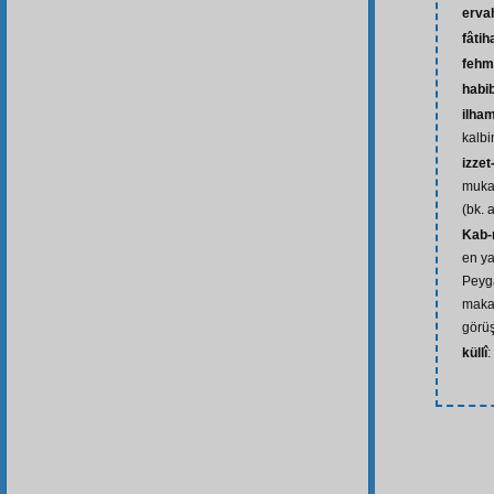
erva
fâtih
fehm
habib
ilha
kalbi
izzet
mukad
(bk. a
Kab-
en y
Peyg
makam
görüş
küllî
: