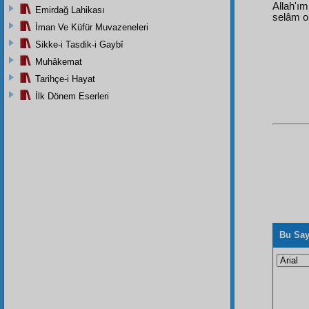
Allah'ı
Emirdağ Lahikası
selâm o
İman Ve Küfür Muvazeneleri
Sikke-i Tasdik-i Gaybî
Muhâkemat
Tarihçe-i Hayat
İlk Dönem Eserleri
Bu Say