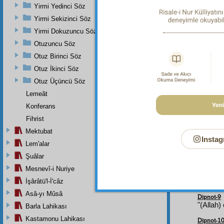
Dipnot-2
Yirmi Yedinci Söz
"Eğer bi
Yirmi Sekizinci Söz
Dipnot-3
Yirmi Dokuzuncu Söz
Fâtiha
S
35:1.
Otuzuncu Söz
Dipnot-4
Otuz Birinci Söz
Hadîd, S
Otuz İkinci Söz
Dipnot-5
Otuz Üçüncü Söz
Cum'a S
Lemeât
Dipnot-6
Konferans
Bakara 
Sûresi, 
Fihrist
Mektubat
Dipnot-7
Instag
Yunus Sû
Lem'alar
15:1.
Şuâlar
Dipnot-8
Mesnevî-i Nuriye
Mü'min 
İşârâtü'l-İ'câz
Sûresi, 
Asâ-yı Mûsâ
Dipnot-9
"(Allah
Barla Lahikası
Kastamonu Lahikası
Dipnot-1