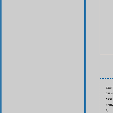
azam
cin v
ekse
enbi
e)