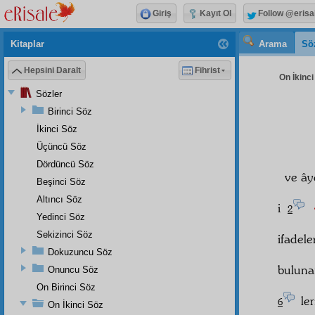
Giriş
Kayıt Ol
Follow @erisa
Kitaplar
Arama
Sö
Hepsini Daralt
Fihrist
On İkinci 
Sözler
Birinci Söz
İkinci Söz
Üçüncü Söz
Dördüncü Söz
ve ây
Beşinci Söz
هُ
Altıncı Söz
i
2
Yedinci Söz
Sekizinci Söz
ifadel
Dokuzuncu Söz
bulunan
Onuncu Söz
On Birinci Söz
ler
6
On İkinci Söz