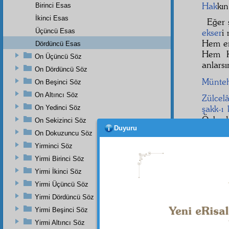
Hak
kın
Birinci Esas
İkinci Esas
Eğer 
Üçüncü Esas
ekser
i
Hem e
Dördüncü Esas
Hem K
On Üçüncü Söz
anlar
On Dördüncü Söz
Münte
On Beşinci Söz
On Altıncı Söz
Zülcelâ
şakk-ı
On Yedinci Söz
Öyle 
On Sekizinci Söz
Duyuru
gösterd
On Dokuzuncu Söz
Yirminci Söz
10
Yirmi Birinci Söz
Yirmi İkinci Söz
Yirmi Üçüncü Söz
Yirmi Dördüncü Söz
Dipnot-1
"Onlar A
Yirmi Beşinci Söz
bütünüy
Yirmi Altıncı Söz