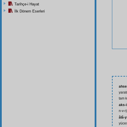
Tarihçe-i Hayat
İlk Dönem Eserleri
ahse
yarat
tam k
aks-i
n-v-r)
âlâ-yı
yüce