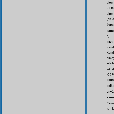
âlem
a-l-m
âlem-
(bk. a
âyin
cami
a)
cilve
Kend
Kendi
olmay
sıfat
yansı
y; ṣ-
defi
delâl
envâ
esm
Esmâ
isiml