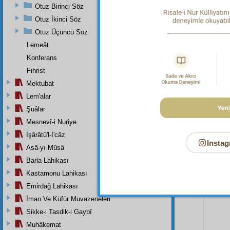
Otuz Birinci Söz
Otuz İkinci Söz
Otuz Üçüncü Söz
Lemeât
Konferans
Fihrist
Mektubat
Lem'alar
Şuâlar
Mesnevî-i Nuriye
İşârâtü'l-İ'câz
Instag
Asâ-yı Mûsâ
Bu Say
Barla Lahikası
Kastamonu Lahikası
Emirdağ Lahikası
İman Ve Küfür Muvazeneleri
Sikke-i Tasdik-i Gaybî
Muhâkemat