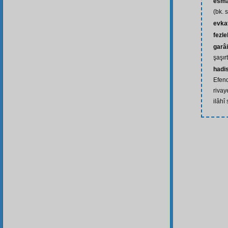
esmâ-
(bk. 
evka
fezl
garâ
şaşırt
hadis
Efen
rivay
ilâhî 