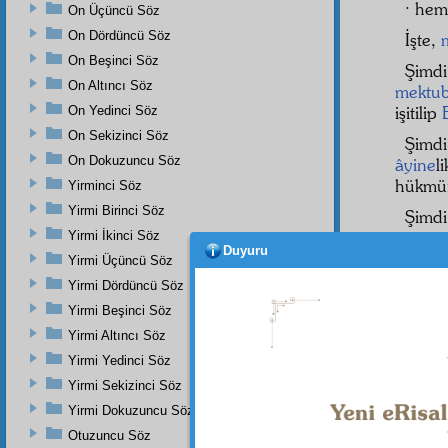
· he
On Üçüncü Söz
On Dördüncü Söz
İşte,
On Beşinci Söz
Şimdi
On Altıncı Söz
mektu
işitilip
On Yedinci Söz
On Sekizinci Söz
Şimdi
On Dokuzuncu Söz
âyine
l
hükmü
Yirminci Söz
Yirmi Birinci Söz
Şimd
temess
Yirmi İkinci Söz
Duyuru
şevk
g
Yirmi Üçüncü Söz
gözbe
Yirmi Dördüncü Söz
illiyyîn
Yirmi Beşinci Söz
Yirmi Altıncı Söz
Yirmi Yedinci Söz
Dipnot-1
Yirmi Sekizinci Söz
Hadis-i
Yirmi Dokuzuncu Söz
الْمُؤْمِنِ "Ben göklere ve yere sığmam, fakat mü'min kulumun kalbine sığarım." El-Aclûnî,
Keşfü'l-
Otuzuncu Söz