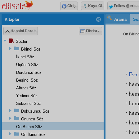
Giriş
Kayıt Ol
Follow @erisa
Kitaplar
Arama
Sö
Hepsini Daralt
Fihrist
On Birinc
Sözler
Birinci Söz
İkinci Söz
Üçüncü Söz
Dördüncü Söz
·
Esmâ
Beşinci Söz
· he
Altıncı Söz
· he
Yedinci Söz
· he
Sekizinci Söz
Dokuzuncu Söz
· he
Onuncu Söz
· he
On Birinci Söz
· he
On İkinci Söz