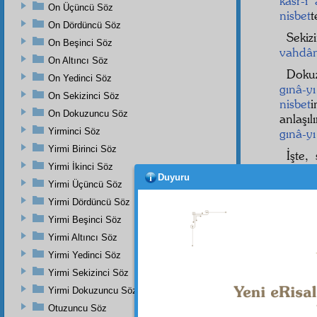
kasr-ı
On Üçüncü Söz
nisbet
On Dördüncü Söz
Sekiz
On Beşinci Söz
vahdân
On Altıncı Söz
Doku
On Yedinci Söz
gınâ-y
On Sekizinci Söz
nisbet
i
On Dokuzuncu Söz
anlaşı
Yirminci Söz
gınâ-yı
Yirmi Birinci Söz
İşte,
Yirmi İkinci Söz
hayatı
Duyuru
Yirmi Üçüncü Söz
Yirmi Dördüncü Söz
Yirmi Beşinci Söz
Yirmi Altıncı Söz
Yirmi Yedinci Söz
Yirmi Sekizinci Söz
Yirmi Dokuzuncu Söz
Otuzuncu Söz