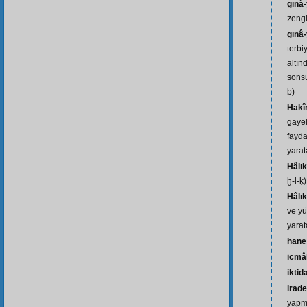
gınâ-
zengi
gınâ
terbi
altın
sonsu
b)
Hak
gayel
fayda
yarat
Hâlık
ḫ-l-ḳ)
Hâlık
ve yü
yarata
hane
icmâ
iktid
irade
yapma