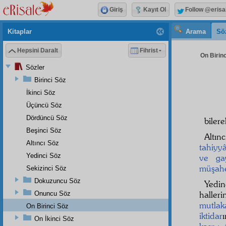
Giriş
Kayıt Ol
Follow @erisa
Kitaplar
Arama
Sö
Hepsini Daralt
Fihrist
On Birinc
Sözler
Birinci Söz
İkinci Söz
Üçüncü Söz
Dördüncü Söz
biler
Beşinci Söz
Altın
Altıncı Söz
tahiyyâ
Yedinci Söz
ve gay
müşah
Sekizinci Söz
Dokuzuncu Söz
Yedin
haller
Onuncu Söz
mutlak
On Birinci Söz
iktidar
On İkinci Söz