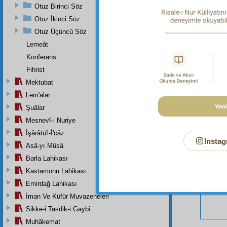
Otuz Birinci Söz
Otuz İkinci Söz
Otuz Üçüncü Söz
Lemeât
Bu Say
Konferans
Fihrist
Mektubat
Lem'alar
Şuâlar
Mesnevî-i Nuriye
İşârâtü'l-İ'câz
Instag
Asâ-yı Mûsâ
Barla Lahikası
Kastamonu Lahikası
Emirdağ Lahikası
İman Ve Küfür Muvazeneleri
Sikke-i Tasdik-i Gaybî
Muhâkemat