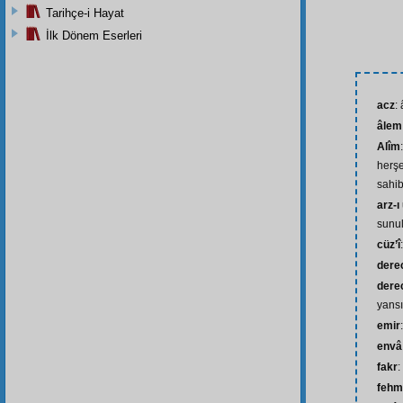
Tarihçe-i Hayat
İlk Dönem Eserleri
acz
:
âlem
Alîm
herşe
sahib
arz-ı
sunul
cüz’î
dere
derec
yansı
emir
envâ
fakr
:
fehm