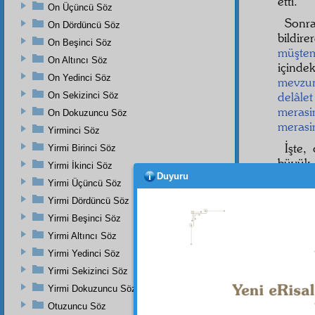
etti.
On Üçüncü Söz
Sonra
On Dördüncü Söz
bildir
On Beşinci Söz
müştem
On Altıncı Söz
içindek
On Yedinci Söz
mevzu
delâlet
On Sekizinci Söz
meras
On Dokuzuncu Söz
meras
Yirminci Söz
İşte,
Yirmi Birinci Söz
büyük
Yirmi İkinci Söz
bulunuy
Duyuru
Yirmi Üçüncü Söz
"Ey
a
Yirmi Dördüncü Söz
yapmas
Yirmi Beşinci Söz
tanımay
Yirmi Altıncı Söz
"Hem
Yirmi Yedinci Söz
ve işle
Yirmi Sekizinci Söz
Yirmi Dokuzuncu Söz
Otuzuncu Söz