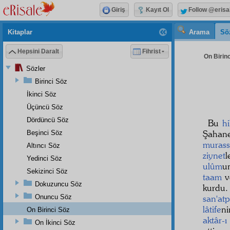
Giriş
Kayıt Ol
Follow @erisa
Kitaplar
Arama
Sö
Hepsini Daralt
Fihrist
On Birinc
Sözler
Birinci Söz
İkinci Söz
Üçüncü Söz
Dördüncü Söz
Bu
h
Şahan
Beşinci Söz
muras
Altıncı Söz
ziynet
l
Yedinci Söz
ulûm
u
Sekizinci Söz
taam
ve
Dokuzuncu Söz
kurdu
Onuncu Söz
san'at
lâtife
ni
On Birinci Söz
aktâr-
On İkinci Söz