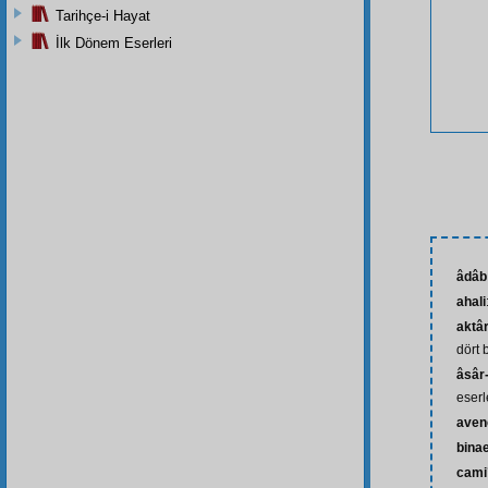
Tarihçe-i Hayat
İlk Dönem Eserleri
âdâb
ahali
aktâ
dört 
âsâr
eserl
aven
bina
cami