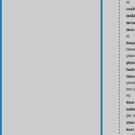
a)
cesî
delâl
deru
dest-
a)
fünu
hikme
çıkar
güya
hads
hikm
yönel
tam y
m)
ihzar
istih
(bk. 
izhar
kasr