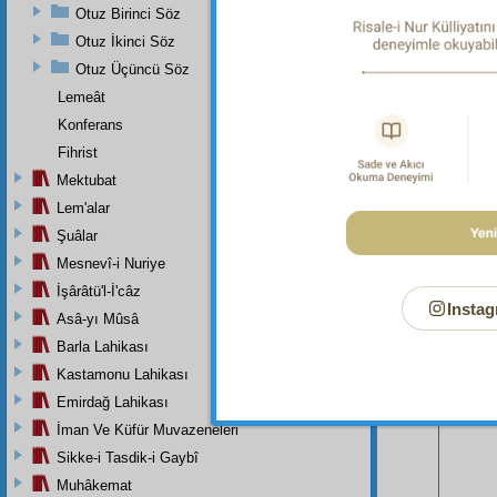
Otuz Birinci Söz
Otuz İkinci Söz
Otuz Üçüncü Söz
Lemeât
Konferans
Fihrist
Mektubat
Lem'alar
Şuâlar
Mesnevî-i Nuriye
Bu Say
İşârâtü'l-İ'câz
Instag
Asâ-yı Mûsâ
Barla Lahikası
Kastamonu Lahikası
Emirdağ Lahikası
İman Ve Küfür Muvazeneleri
Sikke-i Tasdik-i Gaybî
Muhâkemat