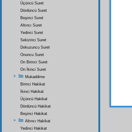
Biz ih
Üçüncü Suret
sevinme
Dördüncü Suret
Beşinci Suret
Altıncı Suret
Yedinci Suret
Sekizinci Suret
Haşiye-
Dokuzuncu Suret
Evet,
sü
Onuncu Suret
temsil
de
bahçe
On Birinci Suret
veyahut
On İkinci Suret
nefyini
Aynen 
Mukaddime
gösterdi
Birinci Hakikat
eden,
h
inkâr
ını
İkinci Hakikat
kuvvetli
Üçüncü Hakikat
Dördüncü Hakikat
Beşinci Hakikat
Altıncı Hakikat
Yedinci Hakikat