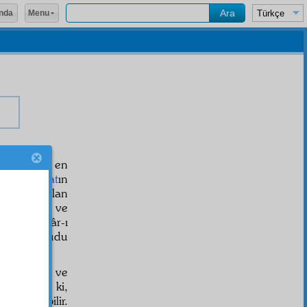
Menu
nda
şu
kâinat
ın en
 ve
kâinat
ın
z, daimi olan
âhe
işaret ve
et
ve bir
dâr-ı
ünyanın vücudu
ŞİYE-1
il'âhiret
tir; ve
eselli var ki,
abil
gelebilir.