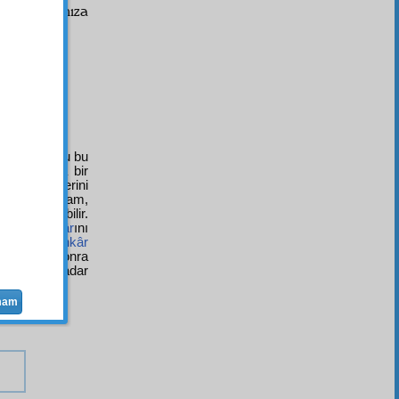
tiyarlığımıza
şkül
olduğu bu
ayet harika bir
nız onun yerini
âr
eden adam,
ispat edebilir.
elerini,
âsâr
ını
irken; onu
inkâr
ledikten sonra
iret
in ne kadar
mam