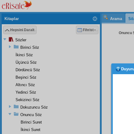
Kitaplar
Arama
Sö
Hepsini Daralt
Fihrist
Onuncu S
Sözler
Birinci Söz
İkinci Söz
Üçüncü Söz
Duyur
Dördüncü Söz
ve bi
mükem
Beşinci Söz
mevcu
Altıncı Söz
aşk-ı 
Yedinci Söz
delâlet
Sekizinci Söz
saadet
Dokuzuncu Söz
kadar,
Onuncu Söz
Mad
Birinci Suret
o iman 
İkinci Suret
yüz bin