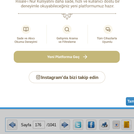
tiyarlar "
Elhamdü lillâhi alâ kemâli'l-îmân
" deyip ih
liyiz.
1
but
î
bir emri
ihbar etme
nin kolaylığı ve
inkâr
ve nefyetmenin gayet
mü
n görünür. Şöyle ki: Biri dese, "Meyveleri süt konserveleri olan g
küre-i arz
üzerinde vardır"; diğeri dese, "Yoktur." ispat eden, yal
 bazı meyvelerini göstermekle, kolayca dâvâsını ispat eder.
İnk
 ispat etmek için bütün
küre-i arz
ı görmek ve göstermekle dâvâsını 
öyle de, Cenneti ihbar edenler, yüz binler
tereşşuhât
ını, meyv
Instagram'da bizi takip edin
klerinden kat'-ı nazar, iki
şahid-i sadık
ın
sübut
una
şehadet
leri
kâfi
gel
adsiz
bir
kâinat
ı,
hadsiz
ebedî
zamanı
temâşâ etmek
ve görmek ve e
 ispat edebilir,
adem
ini gösterebilir. İşte, ey ihtiyar kardeşler,
iman-ı âh
 olduğunu anlayınız.
Ta
Sayfa
/1041