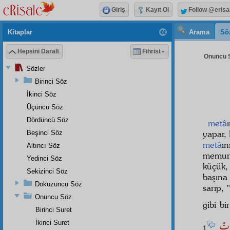
Giriş
Kayıt Ol
Follow @erisa
Kitaplar
Arama
Sö
Hepsini Daralt
Fihrist
Onuncu S
Sözler
Birinci Söz
İkinci Söz
Üçüncü Söz
Dördüncü Söz
metâ
yapar,
Beşinci Söz
metâ
ı
Altıncı Söz
memur
Yedinci Söz
küçük,
Sekizinci Söz
başın
Dokuzuncu Söz
sarıp,
Onuncu Söz
gibi bi
Birinci Suret
رَتْ
İkinci Suret
1