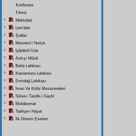
Konferans
Fihrist
Mektubat
Lem'alar
Şuâlar
Mesnevî-i Nuriye
İşârâtü'l-İ'câz
Asâ-yı Mûsâ
Barla Lahikası
Kastamonu Lahikası
Emirdağ Lahikası
İman Ve Küfür Muvazeneleri
Sikke-i Tasdik-i Gaybî
Muhâkemat
Tarihçe-i Hayat
İlk Dönem Eserleri