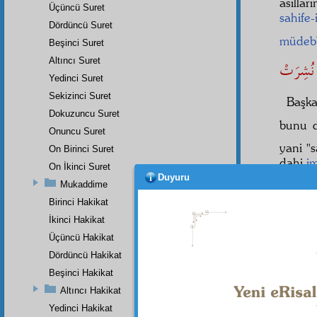
asıllar
Üçüncü Suret
sahife-
Dördüncü Suret
müdeb
Beşinci Suret
Altıncı Suret
نُشِرَتْ
Yedinci Suret
Sekizinci Suret
Başka
Dokuzuncu Suret
bunu d
Onuncu Suret
yani "
On Birinci Suret
dahi
i
On İkinci Suret
Duyuru
Birin
Mukaddime
güneş 
Birinci Hakikat
çıkarı
İkinci Hakikat
sarıp k
Üçüncü Hakikat
İkinc
Dördüncü Hakikat
münav
Beşinci Hakikat
Altıncı Hakikat
Yedinci Hakikat