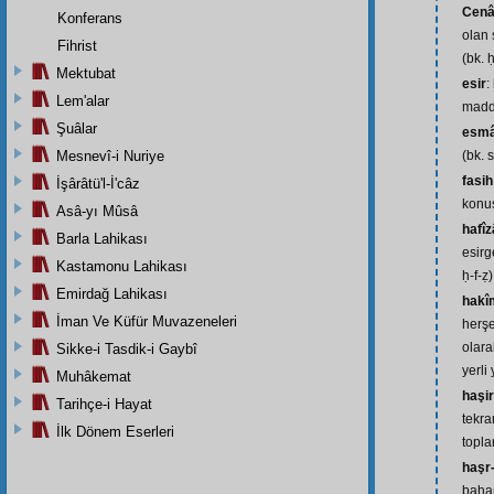
Cenâ
Konferans
olan 
Fihrist
(bk. 
Mektubat
esir
:
Lem'alar
mad
Şuâlar
esmâ-
Mesnevî-i Nuriye
(bk. 
fasih
İşârâtü'l-İ'câz
konuş
Asâ-yı Mûsâ
hafî
Barla Lahikası
esirg
Kastamonu Lahikası
ḥ-f-ẓ)
Emirdağ Lahikası
hakî
İman Ve Küfür Muvazeneleri
herşe
olara
Sikke-i Tasdik-i Gaybî
yerli
Muhâkemat
haşir
Tarihçe-i Hayat
tekra
İlk Dönem Eserleri
topla
haşr-
bahar