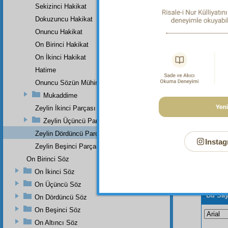
Dipnot-1
Sekizinci Hakikat
"Defterl
Dokuzuncu Hakikat
Dipnot-2
Onuncu Hakikat
"Güneş d
On Birinci Hakikat
On İkinci Hakikat
Hatime
Onuncu Sözün Mühim Bir Zeyli Ve Lâhikasının Birinci Parçası
Mukaddime
Zeylin İkinci Parçası
Zeylin Üçüncü Parçası
Zeylin Dördüncü Parçası
Instag
Zeylin Beşinci Parçası
On Birinci Söz
On İkinci Söz
On Üçüncü Söz
Bu Say
On Dördüncü Söz
On Beşinci Söz
On Altıncı Söz