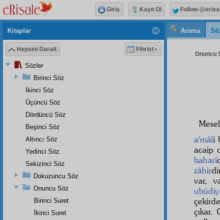
Giriş
Kayıt Ol
Follow @erisa
Kitaplar
Arama
Sö
Hepsini Daralt
Fihrist
Onuncu S
Sözler
Birinci Söz
İkinci Söz
Üçüncü Söz
Dördüncü Söz
Mese
Beşinci Söz
a'mâl
i
Altıncı Söz
acaip 
Yedinci Söz
baharî
Sekizinci Söz
zâhir
di
Dokuzuncu Söz
var, v
Onuncu Söz
ubûdiy
çekird
Birinci Suret
çıkar.
İkinci Suret