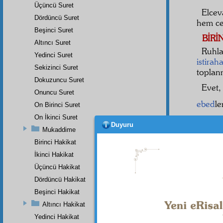
Üçüncü Suret
Elce
Dördüncü Suret
hem ce
Beşinci Suret
BİRİ
Altıncı Suret
Ruhla
Yedinci Suret
istiraha
Sekizinci Suret
toplanm
Dokuzuncu Suret
Evet
Onuncu Suret
ebed
le
On Birinci Suret
On İkinci Suret
hit
Duyuru
5
Mukaddime
neferat
Birinci Hakikat
değil 
İkinci Hakikat
nefer
l
Üçüncü Hakikat
Dördüncü Hakikat
Beşinci Hakikat
Dipnot-1
Altıncı Hakikat
Buray
Yedinci Hakikat
Hâtime's