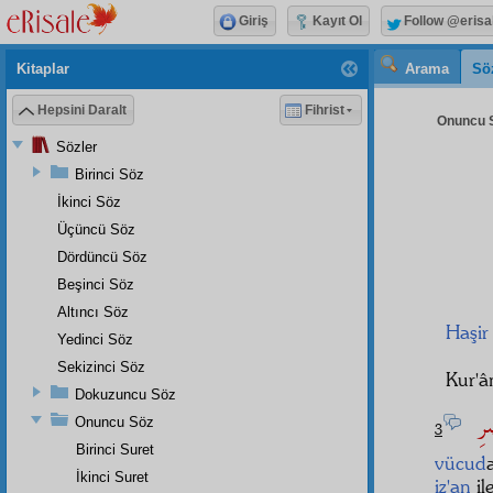
Giriş
Kayıt Ol
Follow @erisa
Kitaplar
Arama
Sö
Hepsini Daralt
Fihrist
Onuncu S
Sözler
Birinci Söz
İkinci Söz
Üçüncü Söz
Dördüncü Söz
Beşinci Söz
Altıncı Söz
Haşir
Yedinci Söz
Sekizinci Söz
Kur'â
Dokuzuncu Söz
صَرِ
Onuncu Söz
3
Birinci Suret
vücud
İkinci Suret
iz'an
il