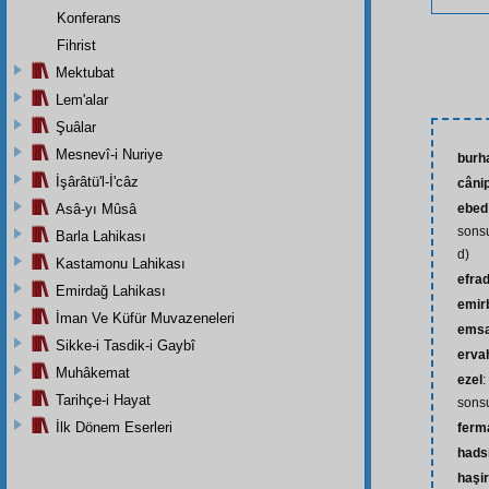
Konferans
Fihrist
Mektubat
Lem'alar
Şuâlar
Mesnevî-i Nuriye
burh
İşârâtü'l-İ'câz
câni
Asâ-yı Mûsâ
ebed
sonsu
Barla Lahikası
d)
Kastamonu Lahikası
efra
Emirdağ Lahikası
emir
İman Ve Küfür Muvazeneleri
emsa
Sikke-i Tasdik-i Gaybî
erva
Muhâkemat
ezel
:
Tarihçe-i Hayat
sonsu
İlk Dönem Eserleri
ferm
hads
haşi