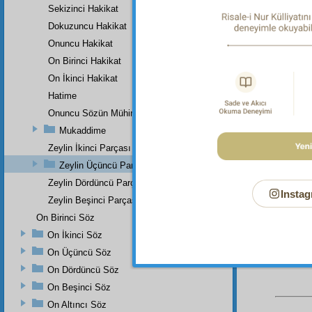
Sekizinci Hakikat
Dipnot-2
"Kıyamet
Dokuzuncu Hakikat
Onuncu Hakikat
Dipnot-3
"Kıyâme
On Birinci Hakikat
On İkinci Hakikat
Dipnot-4
bk. En
Hatime
Neml
S
Zümer
Onuncu Sözün Mühim Bir Zeyli Ve Lâhikasının Birinci Parçası
Nâziât
Mukaddime
Dipnot-5
Zeylin İkinci Parçası
"Ben Siz
Zeylin Üçüncü Parçası
Dipnot-6
Zeylin Dördüncü Parçası
"Onlar d
Instag
Zeylin Beşinci Parçası
On Birinci Söz
On İkinci Söz
On Üçüncü Söz
On Dördüncü Söz
On Beşinci Söz
On Altıncı Söz