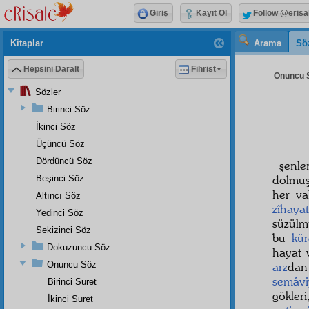
Giriş
Kayıt Ol
Follow @erisa
Kitaplar
Arama
Sö
Hepsini Daralt
Fihrist
Onuncu S
Sözler
Birinci Söz
İkinci Söz
Üçüncü Söz
Dördüncü Söz
şenl
dolmu
Beşinci Söz
her va
Altıncı Söz
zîhayat
Yedinci Söz
süzül
Sekizinci Söz
bu
kür
Dokuzuncu Söz
hayat 
Onuncu Söz
arz
da
semâvi
Birinci Suret
gökler
İkinci Suret