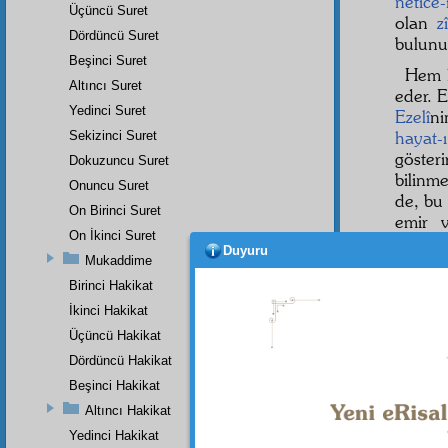
netice-
Üçüncü Suret
olan
z
Dördüncü Suret
bulunu
Beşinci Suret
Hem 
Altıncı Suret
eder. 
Yedinci Suret
Ezelî
ni
hayat-
Sekizinci Suret
göster
Dokuzuncu Suret
bilinme
Onuncu Suret
de, bu
On Birinci Suret
emir
On İkinci Suret
peyga
Duyuru
Mukaddime
Hayy-ı 
şuâât
ı
Birinci Hakikat
bakar,
İkinci Hakikat
Üçüncü Hakikat
Dördüncü Hakikat
Beşinci Hakikat
Altıncı Hakikat
Yedinci Hakikat