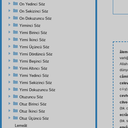
On Yedinci Söz
On Sekizinci Söz
On Dokuzuncu Söz
Yirminci Söz
Yirmi Birinci Söz
Yirmi İkinci Söz
Yirmi Üçüncü Söz
âlem
Yirmi Dördüncü Söz
varlı
Yirmi Beşinci Söz
Allah
Yirmi Altıncı Söz
dünya
Yirmi Yedinci Söz
câmi
Yirmi Sekizinci Söz
cele
c-l-y)
Yirmi Dokuzuncu Söz
cevh
Otuzuncu Söz
cilve
Otuz Birinci Söz
(bk. c
Otuz İkinci Söz
ecrâ
Otuz Üçüncü Söz
(bk. 
Lemeât
envâ