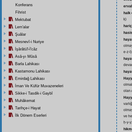
Konferans
erva
Fihrist
halk
ḳ)
Mektubat
hariç
Lem'alar
hasi
Şuâlar
hayat
Mesnevî-i Nuriye
olmay
İşârâtü'l-İ'câz
e-z-l)
Asâ-yı Mûsâ
haya
Barla Lahikası
devam
Kastamonu Lahikası
haya
Emirdağ Lahikası
Hayy-
olmak
İman Ve Küfür Muvazeneleri
olan 
Sikke-i Tasdik-i Gaybî
Hayy
Muhâkemat
varlı
Tarihçe-i Hayat
olmay
İlk Dönem Eserleri
ve he
ḥ-y-y
hikm