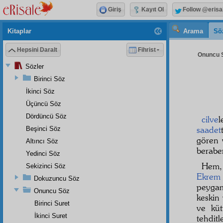
Giriş
Kayıt Ol
Follow @erisa
Kitaplar
Arama
Sö
Hepsini Daralt
Fihrist
Onuncu S
Sözler
Birinci Söz
İkinci Söz
Üçüncü Söz
Dördüncü Söz
cilve
l
saadet
Beşinci Söz
gören
Altıncı Söz
berabe
Yedinci Söz
Hem,
Sekizinci Söz
Ekrem
Dokuzuncu Söz
peyga
Onuncu Söz
keskin 
Birinci Suret
ve küt
İkinci Suret
tehditl