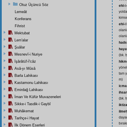
Otuz Üçüncü Söz
ehl-i
Lemeât
yolda
kimse
Konferans
ehl-i
Fihrist
olanl
Mektubat
olanl
Lem'alar
hads
Şuâlar
haya
Mesnevî-i Nuriye
(bk. 
İşârâtü'l-İ'câz
hikm
yönel
Asâ-yı Mûsâ
tam y
Barla Lahikası
m)
Kastamonu Lahikası
icma
Emirdağ Lahikası
ihsa
İman Ve Küfür Muvazeneleri
(bk. 
Sikke-i Tasdik-i Gaybî
iktiz
Muhâkemat
ilmel
daya
Tarihçe-i Hayat
bıra
İlk Dönem Eserleri