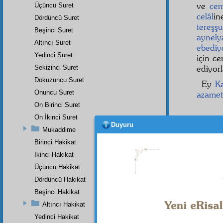
ve
cem
Üçüncü Suret
celâl
i
Dördüncü Suret
tereşş
Beşinci Suret
aynely
Altıncı Suret
ebediy
Yedinci Suret
için c
ediyorl
Sekizinci Suret
Dokuzuncu Suret
Ey
K
Onuncu Suret
azamet
On Birinci Suret
On İkinci Suret
Duyuru
Mukaddime
Birinci Hakikat
İkinci Hakikat
Üçüncü Hakikat
Dördüncü Hakikat
Beşinci Hakikat
Altıncı Hakikat
Yedinci Hakikat