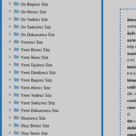
On Beşinci Söz
On Altıncı Söz
On Yedinci Söz
âhire
sonra
On Sekizinci Söz
âyât-
On Dokuzuncu Söz
ayne
Yirminci Söz
bilgi
Yirmi Birinci Söz
azam
Yirmi İkinci Söz
ẓ-m)
Yirmi Üçüncü Söz
bekà
Yirmi Dördüncü Söz
b-ḳ-y
Yirmi Beşinci Söz
bina
celâl
Yirmi Altıncı Söz
(bk. c
Yirmi Yedinci Söz
cemâ
Yirmi Sekizinci Söz
cilve
Yirmi Dokuzuncu Söz
y)
Otuzuncu Söz
dar-ı
Otuz Birinci Söz
delâl
Otuz İkinci Söz
ebed