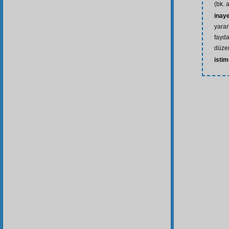
(bk. 
inay
yarar
fayda
düzen
istim