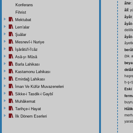
âhir
:
Konferans
âlî
: 
Fihrist
âyât
Mektubat
âyât-
Lem'alar
delill
Şuâlar
âyât-
Mesnevî-i Nuriye
âyetl
İşârâtü'l-İ'câz
berâ
(bk. 
Asâ-yı Mûsâ
beya
Barla Lahikası
delâi
Kastamonu Lahikası
haşre 
Emirdağ Lahikası
ḥ-ş-r)
İman Ve Küfür Muvazeneleri
Eski
Sikke-i Tasdik-i Gaybî
ferma
Muhâkemat
buyru
Tarihçe-i Hayat
Hâli
merha
İlk Dönem Eserleri
yarat