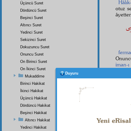
Hâlık
Üçüncü Suret
otuz s
Dördüncü Suret
âyetten
Beşinci Suret
يِى
Altıncı Suret
Yedinci Suret
Sekizinci Suret
Dokuzuncu Suret
ferma
Onuncu Suret
Onunc
On Birinci Suret
iman-ı 
On İkinci Suret
ikinci
Duyuru
bu Do
Mukaddime
ehemmi
Birinci Hakikat
İkinci Hakikat
Üçüncü Hakikat
Dördüncü Hakikat
Beşinci Hakikat
Altıncı Hakikat
Dipnot-1
"Öyle i
Yedinci Hakikat