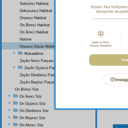
Dipnot-2
Sekizinci Hakikat
"Şimdi 
Dokuzuncu Hakikat
yapan, e
Onuncu Hakikat
Dipnot-3
On Birinci Hakikat
Üstad H
Makam"
On İkinci Hakikat
Lâhikas
etmekted
Hatime
Onuncu Sözün Mühim Bir Zeyli Ve Lâhikasının Birinci Parçası
Mukaddime
Zeylin İkinci Parçası
Zeylin Üçüncü Parçası
Zeylin Dördüncü Parçası
Instag
Zeylin Beşinci Parçası
On Birinci Söz
On İkinci Söz
On Üçüncü Söz
On Dördüncü Söz
On Beşinci Söz
On Altıncı Söz