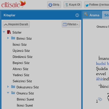
Giriş
Kayıt Ol
Follow @erisa
Kitaplar
Arama
Sö
Hepsini Daralt
Fihrist
Onuncu S
Sözler
Birinci Söz
İkinci Söz
Üçüncü Söz
Dördüncü Söz
İmanı
kudsî
Beşinci Söz
Şuâd
Altıncı Söz
evvel
Yedinci Söz
âhir
ind
Sekizinci Söz
"İkin
Dokuzuncu Söz
Onuncu Söz
Birinci Suret
1
İkinci Suret