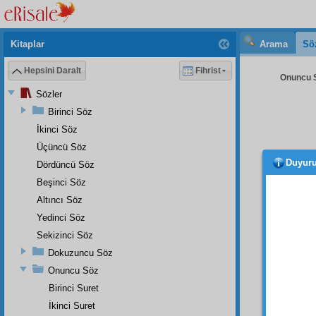
Kitaplar
Arama
Sö
Hepsini Daralt
Fihrist
Onuncu S
Sözler
Birinci Söz
İkinci Söz
Üçüncü Söz
Duyur
Dördüncü Söz
Şahit
oldukl
Beşinci Söz
tevatür
Altıncı Söz
nev-i 
Yedinci Söz
mesel
Sekizinci Söz
san'att
Dokuzuncu Söz
binler
Onuncu Söz
adam, 
Birinci Suret
Elhası
İkinci Suret
zahir
b