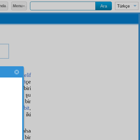
Menu
nda
rinde
muhtelif
irler.
Kesret
çe
vki
ce herbiri
hemmiyetçe şu
n
de veya bir
da iki
müsbit
,
ihbar eden
iki
r dâvâ, daha
Mahşer
ise bir