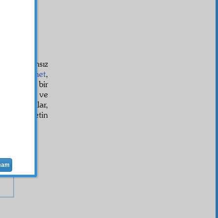
 şu devamsız
ir
bir
hikmet
,
erece
vâsi
bir
mleket
inde ve
ki
makamlar,
, merhametin
inde
mam