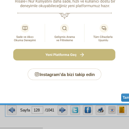
dir, harmandır. Cennet, Cehennem ise birer
mahzen
dir.
NCU
HAKİKAT
ı Hikmet,
İnâyet
,
Rahmet
,
Adalet
tir.
Hakîm
,
Kerîm
,
Âdil
,
Rahîm
in
cilve
sidir.
mümkün müdür ki, şu
bekàsız
misafirhane-i dünya
da ve
-ı imtihan
da ve şu
sebatsız
teşhirgâh-ı arz
da bu derece
bâh
rece
zahir
bir
inâyet
ve bu derece
kahir
bir
adalet
ve bu d
metin
âsâr
ını gösteren
Mâlikü'l-Mülk-i Zülcelâl
in
daire-i me
 mülk ve melekût
unda
daimî
mesken
ler,
ebedî
sakinler,
bâ
mahlûk
lar bulunmayıp, şu görünen
hikmet
,
inâyet
,
adalet
leri hiçe insin?
Instagram'da bizi takip edin
hiç
kabil
midir ki, o
Zât-ı Hakîm
, şu insanı bütün
mahlûkat
iç
Ta
Sayfa
/1041