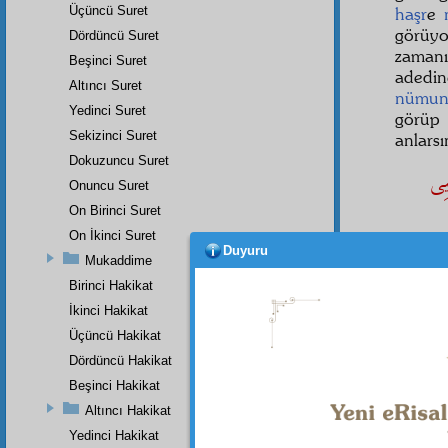
Üçüncü Suret
haşr
e
görüyo
Dördüncü Suret
zamanı
Beşinci Suret
adedi
Altıncı Suret
nümun
Yedinci Suret
görü
Sekizinci Suret
anlars
Dokuzuncu Suret
يِى
Onuncu Suret
On Birinci Suret
On İkinci Suret
Duyuru
Mukaddime
Elhası
Birinci Hakikat
acaip
o
hayvan
İkinci Hakikat
ışık ve
Üçüncü Hakikat
Zâtın,
Dördüncü Hakikat
Beşinci Hakikat
Altıncı Hakikat
Dipnot-1
Yedinci Hakikat
"(Cenâb