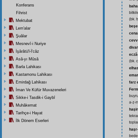
Konferans
baha
Fihrist
bitkil
(bk. ḥ
Mektubat
beşe
Lem'alar
cena
Şuâlar
cevv
Mesnevî-i Nuriye
divan
İşârâtü'l-İ'câz
eczâ-
Asâ-yı Mûsâ
(bk. 
Barla Lahikası
elhas
Kastamonu Lahikası
ema
Emirdağ Lahikası
farz
Ferm
İman Ve Küfür Muvazeneleri
buyru
Sikke-i Tasdik-i Gaybî
a-ẓ-
Muhâkemat
haşir
Tarihçe-i Hayat
tekra
İlk Dönem Eserleri
topla
haşr-
beden