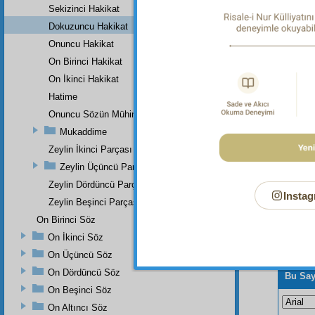
Sekizinci Hakikat
oluverir
Dokuzuncu Hakikat
Dipnot-2
"Şimdi 
Onuncu Hakikat
yapan, e
On Birinci Hakikat
On İkinci Hakikat
Hatime
Onuncu Sözün Mühim Bir Zeyli Ve Lâhikasının Birinci Parçası
Mukaddime
Zeylin İkinci Parçası
Zeylin Üçüncü Parçası
Zeylin Dördüncü Parçası
Instag
Zeylin Beşinci Parçası
On Birinci Söz
On İkinci Söz
On Üçüncü Söz
On Dördüncü Söz
Bu Say
On Beşinci Söz
On Altıncı Söz