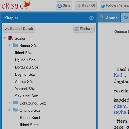
Giriş
Kayıt Ol
Follow @erisa
Kitaplar
Arama
Sö
Hepsini Daralt
Fihrist
Onuncu S
Sözler
Birinci Söz
İkinci Söz
Üçüncü Söz
Dördüncü Söz
nasıl
Kadîr
Beşinci Söz
dağıta
Altıncı Söz
Yedinci Söz
cesetl
Sekizinci Söz
kayded
Dokuzuncu Söz
nizam
ı
Onuncu Söz
sayha
i
Birinci Suret
Hem
İkinci Suret
gece 