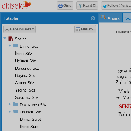
Giriş
Kayıt Ol
Follow @erisa
Kitaplar
Arama
Sö
Hepsini Daralt
Fihrist
Onuncu S
Sözler
Birinci Söz
İkinci Söz
Üçüncü Söz
Dördüncü Söz
geçm
haşr
e 
Beşinci Söz
Zülcelâ
Altıncı Söz
Yedinci Söz
Made
bir
Mah
Sekizinci Söz
Dokuzuncu Söz
SEKİ
Onuncu Söz
Bâb
-
Birinci Suret
İkinci Suret