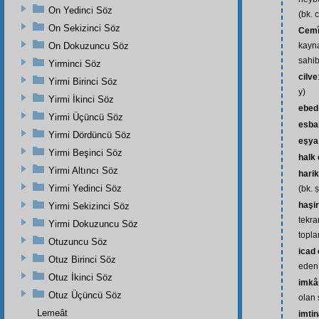
On Yedinci Söz
(bk. c
On Sekizinci Söz
Cemî
On Dokuzuncu Söz
kayna
sahib
Yirminci Söz
cilve
Yirmi Birinci Söz
y)
Yirmi İkinci Söz
ebed
Yirmi Üçüncü Söz
esba
Yirmi Dördüncü Söz
eşya
Yirmi Beşinci Söz
halk
Yirmi Altıncı Söz
harik
Yirmi Yedinci Söz
(bk. 
haşir
Yirmi Sekizinci Söz
tekra
Yirmi Dokuzuncu Söz
topla
Otuzuncu Söz
icad
Otuz Birinci Söz
eden 
Otuz İkinci Söz
imkâ
Otuz Üçüncü Söz
olan 
Lemeât
imti