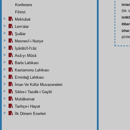
Konferans
isna
(bk. 
Fihrist
istik
Mektubat
itiba
Lem'alar
izhar
Şuâlar
göste
Mesnevî-i Nuriye
İşârâtü'l-İ'câz
Asâ-yı Mûsâ
Barla Lahikası
Kastamonu Lahikası
Emirdağ Lahikası
İman Ve Küfür Muvazeneleri
Sikke-i Tasdik-i Gaybî
Muhâkemat
Tarihçe-i Hayat
İlk Dönem Eserleri