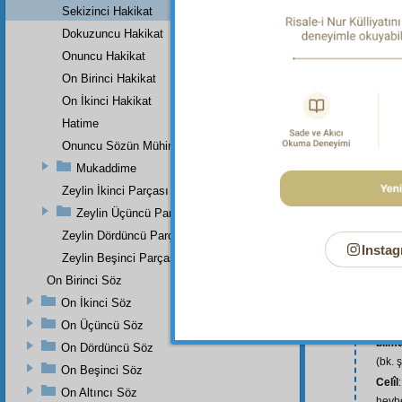
Sekizinci Hakikat
Dokuzuncu Hakikat
Onuncu Hakikat
On Birinci Hakikat
On İkinci Hakikat
Hatime
Onuncu Sözün Mühim Bir Zeyli Ve Lâhikasının Birinci Parçası
Mukaddime
Zeylin İkinci Parçası
Zeylin Üçüncü Parçası
Zeylin Dördüncü Parçası
acai
Instag
Zeylin Beşinci Parçası
âciz
:
On Birinci Söz
ade
bâb
:
On İkinci Söz
bilh
On Üçüncü Söz
bilm
On Dördüncü Söz
(bk. 
On Beşinci Söz
Celîl
On Altıncı Söz
heybe