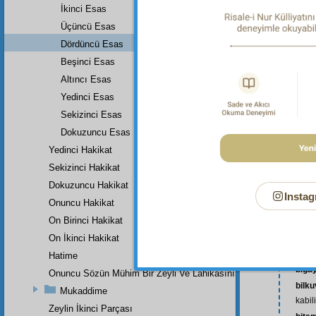
İkinci Esas
Üçüncü Esas
Dördüncü Esas
Beşinci Esas
Altıncı Esas
Yedinci Esas
abes
anlam
Sekizinci Esas
ân-ı 
Dokuzuncu Esas
giden
Yedinci Hakikat
arz 
Sekizinci Hakikat
âsâr-
Dokuzuncu Hakikat
ṣ-n-a
Instag
Onuncu Hakikat
azîm
On Birinci Hakikat
bekà
ḳ-y)
On İkinci Hakikat
beya
Hatime
bigay
Onuncu Sözün Mühim Bir Zeyli Ve Lâhikasının Birinci Parçası
bilk
Mukaddime
kabil
Zeylin İkinci Parçası