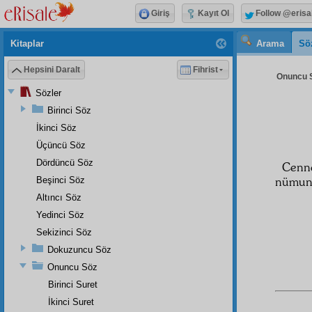
Giriş
Kayıt Ol
Follow @erisa
Kitaplar
Arama
Sö
Hepsini Daralt
Fihrist
Onuncu S
Sözler
Birinci Söz
İkinci Söz
Üçüncü Söz
Dördüncü Söz
Cenn
nümune
Beşinci Söz
Altıncı Söz
Yedinci Söz
Sekizinci Söz
Dokuzuncu Söz
Onuncu Söz
Birinci Suret
İkinci Suret