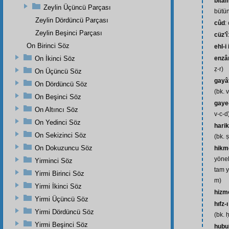
bita
Zeylin Üçüncü Parçası
bütü
Zeylin Dördüncü Parçası
cûd
:
Zeylin Beşinci Parçası
cüz’î
On Birinci Söz
ehl-i
On İkinci Söz
enzâ
ẓ-r)
On Üçüncü Söz
gayâ
On Dördüncü Söz
(bk. 
On Beşinci Söz
gaye
On Altıncı Söz
v-c-d
On Yedinci Söz
harik
On Sekizinci Söz
(bk. 
On Dokuzuncu Söz
hikm
yönel
Yirminci Söz
tam y
Yirmi Birinci Söz
m)
Yirmi İkinci Söz
hizm
Yirmi Üçüncü Söz
hıfz-
Yirmi Dördüncü Söz
(bk. ḥ
Yirmi Beşinci Söz
hubu