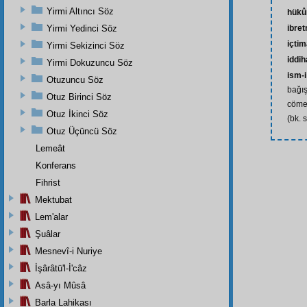
Yirmi Altıncı Söz
hükû
Yirmi Yedinci Söz
ibre
içti
Yirmi Sekizinci Söz
iddi
Yirmi Dokuzuncu Söz
ism-
Otuzuncu Söz
bağı
Otuz Birinci Söz
cömer
Otuz İkinci Söz
(bk. 
Otuz Üçüncü Söz
Lemeât
Konferans
Fihrist
Mektubat
Lem'alar
Şuâlar
Mesnevî-i Nuriye
İşârâtü'l-İ'câz
Asâ-yı Mûsâ
Barla Lahikası