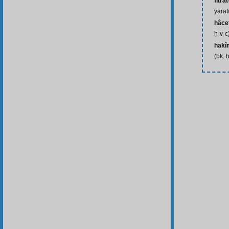
fıtra
yaratı
hâce
ḥ-v-c
hakî
(bk. 