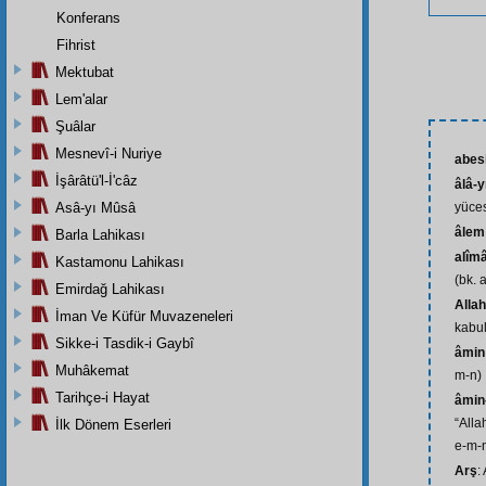
Konferans
Fihrist
Mektubat
Lem'alar
Şuâlar
Mesnevî-i Nuriye
abes
İşârâtü'l-İ'câz
âlâ-yı
Asâ-yı Mûsâ
yüce
âlem
Barla Lahikası
alîm
Kastamonu Lahikası
(bk. 
Emirdağ Lahikası
Alla
İman Ve Küfür Muvazeneleri
kabul
Sikke-i Tasdik-i Gaybî
âmin
Muhâkemat
m-n)
Tarihçe-i Hayat
âmin-
“Alla
İlk Dönem Eserleri
e-m-
Arş
: