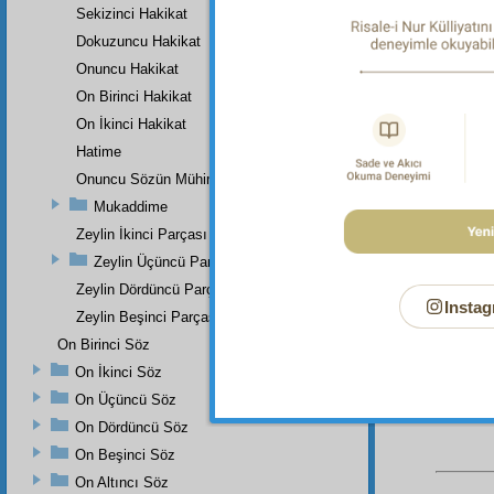
Haşiye-
Sekizinci Hakikat
Evet, 
Dokuzuncu Hakikat
olduğu 
mümta
Onuncu Hakikat
ki, o
M
On Birinci Hakikat
bulundu
değildir
On İkinci Hakikat
kabul e
Hatime
kâinat
ın
mevcud
Onuncu Sözün Mühim Bir Zeyli Ve Lâhikasının Birinci Parçası
bekà
ya 
Mukaddime
fena-yı
oyuncağı
Zeylin İkinci Parçası
(a.s.m
mevcud
Zeylin Üçüncü Parçası
(a.s.m.
Zeylin Dördüncü Parçası
çekirdeğ
Instag
Zeylin Beşinci Parçası
On Birinci Söz
On İkinci Söz
On Üçüncü Söz
On Dördüncü Söz
On Beşinci Söz
On Altıncı Söz