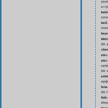
yüceli
a-r-ş)
bekà
sonsu
benî
insan
beşe
bilm
(bk. 
cihet
ehl-i
ehl-
varlı
(bk. 
esfel-
aşağı
fena-
(bk. f
fizâr
diley