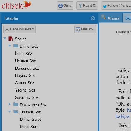
Giriş
Kayıt Ol
Follow @erisa
Kitaplar
Arama
Sö
Hepsini Daralt
Fihrist
Onuncu S
Sözler
Birinci Söz
İkinci Söz
Üçüncü Söz
Dördüncü Söz
ediyo
bütü
Beşinci Söz
derler.
Altıncı Söz
Yedinci Söz
Bak:
belki
e
Sekizinci Söz
"Oh, e
Dokuzuncu Söz
öyle
h
Onuncu Söz
bakiye
Birinci Suret
Bak: 
İkinci Suret