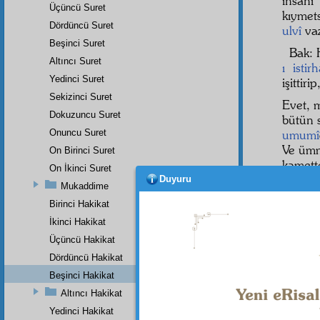
insan
Üçüncü Suret
kıymets
Dördüncü Suret
ulvî
vaz
Beşinci Suret
Bak: 
Altıncı Suret
ı isti
Yedinci Suret
işittiri
Sekizinci Suret
Evet, 
Dokuzuncu Suret
bütün s
Onuncu Suret
umumî
Ve ümm
On Birinci Suret
kamett
On İkinci Suret
duasına
Duyuru
Mukaddime
insaniy
Birinci Hakikat
nev-i b
İkinci Hakikat
onun a
karîn 
Üçüncü Hakikat
Dördüncü Hakikat
Beşinci Hakikat
Altıncı Hakikat
Dipnot-1
bk. Tirm
Yedinci Hakikat