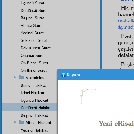
Üçüncü Suret
Hiç 
Dördüncü Suret
hazine
Beşinci Suret
mahall
Altıncı Suret
âyined
Yedinci Suret
Evet
Sekizinci Suret
güneşi
çeşitl
Dokuzuncu Suret
defala
Onuncu Suret
On Birinci Suret
Böyl
daimî
,
On İkinci Suret
Duyuru
ister.
Mukaddime
etsinle
Birinci Hakikat
elem
, 
İkinci Hakikat
çektir
Üçüncü Hakikat
Çünk
ister.
Dördüncü Hakikat
Beşinci Hakikat
Altıncı Hakikat
Yedinci Hakikat