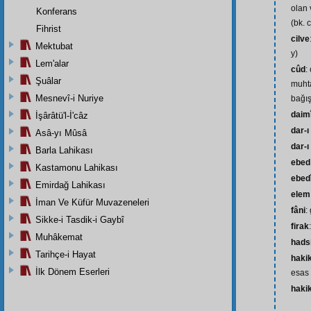
olan 
Konferans
(bk. 
Fihrist
cilve
Mektubat
y)
Lem'alar
cûd
:
Şuâlar
muhta
Mesnevî-i Nuriye
bağış
daim
İşârâtü'l-İ'câz
dar-ı
Asâ-yı Mûsâ
dar-ı
Barla Lahikası
ebed
Kastamonu Lahikası
ebed
Emirdağ Lahikası
elem
İman Ve Küfür Muvazeneleri
fâni
:
Sikke-i Tasdik-i Gaybî
firak
Muhâkemat
hads
Tarihçe-i Hayat
haki
İlk Dönem Eserleri
esas 
hakik