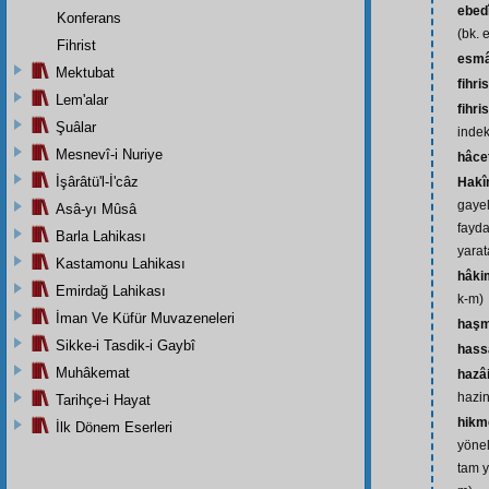
ebed
Konferans
(bk. 
Fihrist
esm
Mektubat
fihri
Lem'alar
fihri
Şuâlar
indek
Mesnevî-i Nuriye
hâce
İşârâtü'l-İ'câz
Hak
gayel
Asâ-yı Mûsâ
fayda
Barla Lahikası
yarat
Kastamonu Lahikası
hâki
Emirdağ Lahikası
k-m)
İman Ve Küfür Muvazeneleri
haşm
Sikke-i Tasdik-i Gaybî
hass
Muhâkemat
hazâ
hazin
Tarihçe-i Hayat
hikm
İlk Dönem Eserleri
yönel
tam y