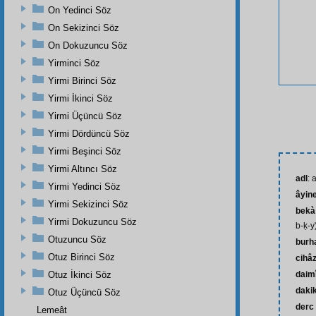
On Yedinci Söz
On Sekizinci Söz
On Dokuzuncu Söz
Yirminci Söz
Yirmi Birinci Söz
Yirmi İkinci Söz
Yirmi Üçüncü Söz
Yirmi Dördüncü Söz
Yirmi Beşinci Söz
Yirmi Altıncı Söz
adl
: 
Yirmi Yedinci Söz
âyin
Yirmi Sekizinci Söz
bekà
Yirmi Dokuzuncu Söz
b-ḳ-y
Otuzuncu Söz
burh
Otuz Birinci Söz
cihâ
Otuz İkinci Söz
daim
daki
Otuz Üçüncü Söz
derc
Lemeât