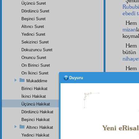
Şimd
Üçüncü Suret
Rububi
Dördüncü Suret
ebedî
t
Beşinci Suret
Hem 
Altıncı Suret
mizan
l
Yedinci Suret
koyma
Sekizinci Suret
Hem 
Dokuzuncu Suret
bütün
Onuncu Suret
nihayet
On Birinci Suret
He
On İkinci Suret
isteni
Duyuru
gösteri
Mukaddime
Birinci Hakikat
Şimd
İkinci Hakikat
hâcet
i
mahlû
Üçüncü Hakikat
istimd
Dördüncü Hakikat
ibâd
ın
Beşinci Hakikat
Altıncı Hakikat
Yedinci Hakikat