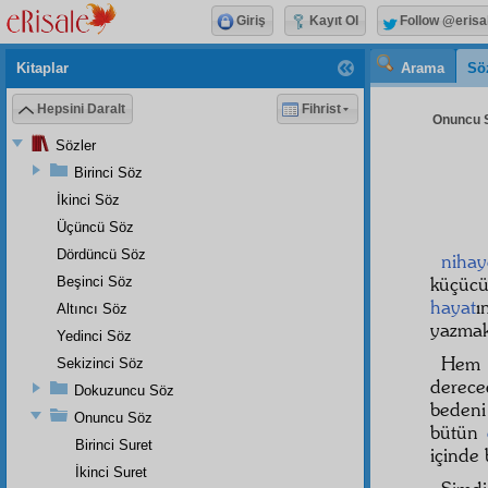
Giriş
Kayıt Ol
Follow @erisa
Kitaplar
Arama
Sö
Hepsini Daralt
Fihrist
Onuncu S
Sözler
Birinci Söz
İkinci Söz
Üçüncü Söz
Dördüncü Söz
nihay
küçüc
Beşinci Söz
hayat
ı
Altıncı Söz
yazma
Yedinci Söz
Hem 
Sekizinci Söz
derec
Dokuzuncu Söz
bedeni
Onuncu Söz
bütün
Birinci Suret
içinde 
İkinci Suret