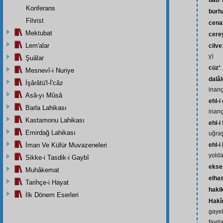
bâb
:
Konferans
burh
Fihrist
cena
Mektubat
cere
Lem'alar
cilve
y)
Şuâlar
cüz’
:
Mesnevî-i Nuriye
dalâl
İşârâtü'l-İ'câz
inançs
Asâ-yı Mûsâ
ehl-i
Barla Lahikası
inanç
Kastamonu Lahikası
ehl-i
Emirdağ Lahikası
uğra
İman Ve Küfür Muvazeneleri
ehl-i
yolda
Sikke-i Tasdik-i Gaybî
ekse
Muhâkemat
elhas
Tarihçe-i Hayat
hakik
İlk Dönem Eserleri
Hak
gayel
fayda