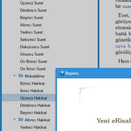
Üçüncü Suret
bir
saa
Dördüncü Suret
Evet,
Beşinci Suret
görüy
Altıncı Suret
etmesi
Yedinci Suret
hattâ 
gözeti
Sekizinci Suret
uzva
h
Dokuzuncu Suret
görülü
Onuncu Suret
Hem h
On Birinci Suret
On İkinci Suret
Duyuru
Mukaddime
Birinci Hakikat
Haşiye-
Evet, "
İkinci Hakikat
eder. Ş
görür, 
Üçüncü Hakikat
muhal
iy
Dördüncü Hakikat
yolunda
derece
Beşinci Hakikat
istib'ad
i
Altıncı Hakikat
ağızları
Yedinci Hakikat