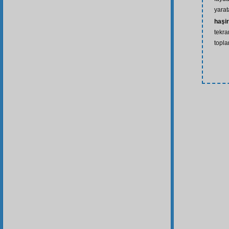
yarat
haşir
tekra
topla