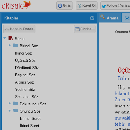
Giriş
Kayıt Ol
Follow @erisa
Kitaplar
Arama
Sö
Hepsini Daralt
Fihrist
Onuncu S
Sözler
Birinci Söz
İkinci Söz
Üçüncü Söz
Dördüncü Söz
ÜÇÜ
Beşinci Söz
Bâb
-
Altıncı Söz
Hiç 
Yedinci Söz
hikmet
Sekizinci Söz
Zülcelâ
Dokuzuncu Söz
iman 
ve
ada
Onuncu Söz
muvak
Birinci Suret
tehir
ed
İkinci Suret
mükâfa