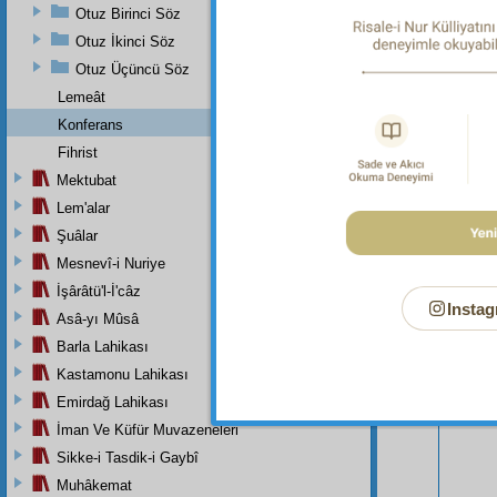
nevi
m
Otuz Birinci Söz
Otuz İkinci Söz
Otuz Üçüncü Söz
Lemeât
Konferans
Fihrist
Mektubat
Lem'alar
Şuâlar
Mesnevî-i Nuriye
İşârâtü'l-İ'câz
Instag
Asâ-yı Mûsâ
Barla Lahikası
Bu Say
Kastamonu Lahikası
Emirdağ Lahikası
İman Ve Küfür Muvazeneleri
Sikke-i Tasdik-i Gaybî
Muhâkemat