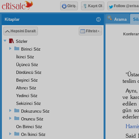
Giriş
Kayıt Ol
Follow @erisa
Kitaplar
Arama
Sö
Hepsini Daralt
Fihrist
Konferan
Sözler
Birinci Söz
İkinci Söz
Üçüncü Söz
Dördüncü Söz
"Üsta
teslim 
Beşinci Söz
Altıncı Söz
Aynı,
Yedinci Söz
ve kar
edilen
Sekizinci Söz
gün s
Dokuzuncu Söz
ederler
Onuncu Söz
Hamiy
On Birinci Söz
On İkinci Söz
Said 