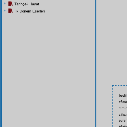
Tarihçe-i Hayat
İlk Dönem Eserleri
bedih
câmi
c-m-
ciha
evre