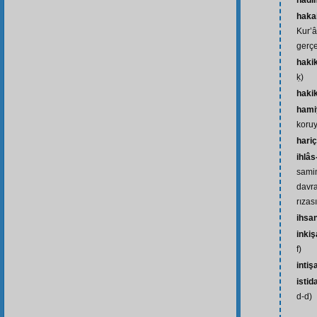
hâdi
hakai
Kur’â
gerçe
haki
ḳ)
haki
hamiy
koru
hariç
ihlâs
samim
davra
rızas
ihsa
inkiş
f)
intiş
istid
d-d)