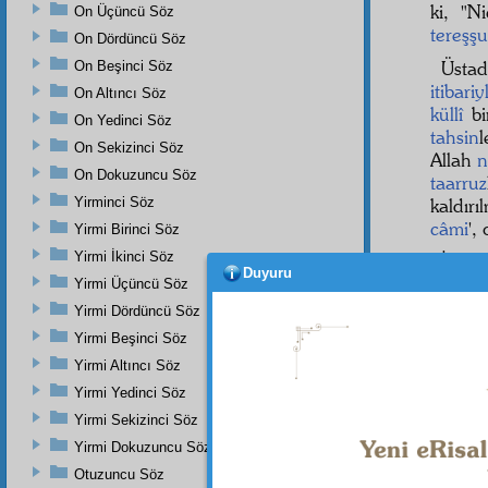
ki, "N
On Üçüncü Söz
tereşş
On Dördüncü Söz
Üsta
On Beşinci Söz
itibariy
On Altıncı Söz
küllî
bi
On Yedinci Söz
tahsin
l
On Sekizinci Söz
Allah
On Dokuzuncu Söz
taarruz
Yirminci Söz
kaldırı
câmi
',
Yirmi Birinci Söz
Yirmi İkinci Söz
İşte
Duyuru
muârız
Yirmi Üçüncü Söz
şahsın
Yirmi Dördüncü Söz
Nur,
r
Yirmi Beşinci Söz
Halbuki
Yirmi Altıncı Söz
Birer
n
Yirmi Yedinci Söz
İslâm
Yirmi Sekizinci Söz
taarruz
Yirmi Dokuzuncu Söz
Risale
Otuzuncu Söz
minnet