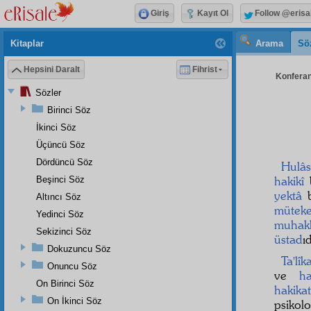
Giriş
Kayıt Ol
Follow @erisa
Kitaplar
Arama
Sö
Hepsini Daralt
Fihrist
Konferan
Sözler
Birinci Söz
İkinci Söz
Üçüncü Söz
Dördüncü Söz
Hulâ
hakikî
Beşinci Söz
yektâ
b
Altıncı Söz
müteke
Yedinci Söz
muhak
Sekizinci Söz
üstad
ıd
Dokuzuncu Söz
Ta'lîk
Onuncu Söz
ve
ha
On Birinci Söz
hakika
On İkinci Söz
psikolo