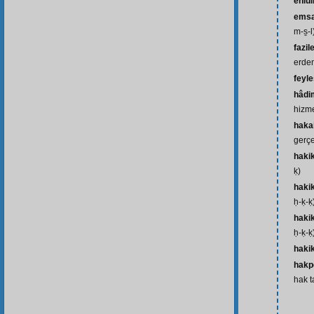
ehlul
emsa
m-s̱-l
fazil
erdem
feyle
hâdi
hizme
haka
gerçe
haki
ḳ)
haki
ḥ-ḳ-ḳ
haki
ḥ-ḳ-ḳ
hakik
hakp
hak t