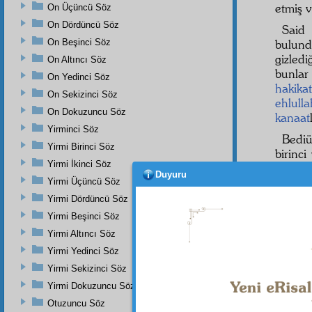
etmiş 
On Üçüncü Söz
On Dördüncü Söz
Said
On Beşinci Söz
bulund
gizledi
On Altıncı Söz
bunla
On Yedinci Söz
hakika
On Sekizinci Söz
ehlulla
On Dokuzuncu Söz
kanaat
Yirminci Söz
Bediü
Yirmi Birinci Söz
birinc
Yirmi İkinci Söz
Risale
Duyuru
bütün 
Yirmi Üçüncü Söz
bin se
Yirmi Dördüncü Söz
ediyor
Yirmi Beşinci Söz
Yirmi Altıncı Söz
Yirmi Yedinci Söz
Yirmi Sekizinci Söz
Yirmi Dokuzuncu Söz
Otuzuncu Söz