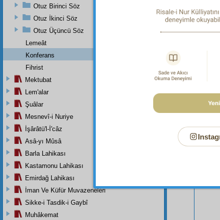
Otuz Birinci Söz
Otuz İkinci Söz
Otuz Üçüncü Söz
Lemeât
Konferans
Fihrist
Mektubat
Bu Say
Lem'alar
Şuâlar
Mesnevî-i Nuriye
İşârâtü'l-İ'câz
Instag
Asâ-yı Mûsâ
Barla Lahikası
Kastamonu Lahikası
Emirdağ Lahikası
İman Ve Küfür Muvazeneleri
Sikke-i Tasdik-i Gaybî
Muhâkemat