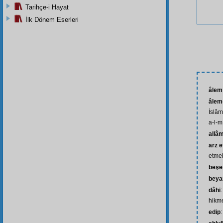
Tarihçe-i Hayat
İlk Dönem Eserleri
âlem
âlem-
İslâm
a-l-m
allâ
arz 
etme
beşe
beya
dâhi
hikme
edip