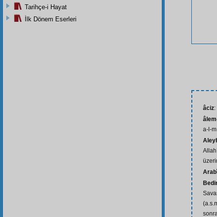
Tarihçe-i Hayat
İlk Dönem Eserleri
âciz
:
âlem-
a-l-m
Aley
Allah
üzeri
Arab
Bedi
Sava
(a.s.
sonra