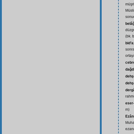
müşri
Müslü
sonu
belâ
düzg
(bk. b
bid’a
sonra
ortay
cebr
dağd
dehş
dehşe
dergâ
rahme
eser-
m)
Ezân
Muham
ezanı