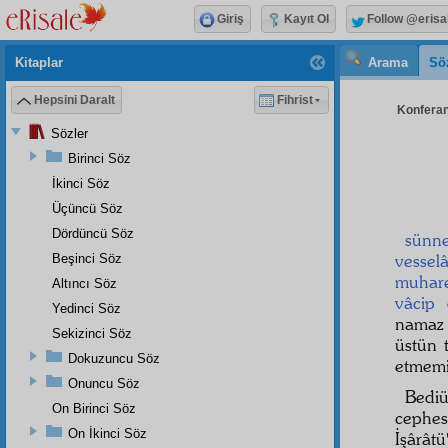
Giriş
Kayıt Ol
Follow @erisa
Kitaplar
Arama
Sö
Hepsini Daralt
Fihrist
Konferans
Sözler
Birinci Söz
İkinci Söz
Üçüncü Söz
Dördüncü Söz
sünne
vessel
Beşinci Söz
muhare
Altıncı Söz
vâcip
o
Yedinci Söz
namaz 
Sekizinci Söz
üstün 
Dokuzuncu Söz
etmemiş
Onuncu Söz
Bediü
On Birinci Söz
cephes
On İkinci Söz
İşârâtü