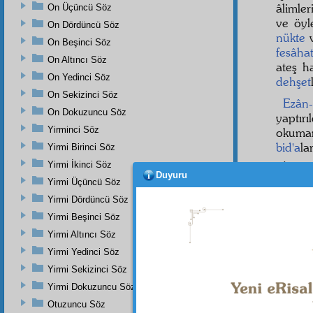
âlimle
On Üçüncü Söz
ve öyl
On Dördüncü Söz
nükte
v
On Beşinci Söz
fesâha
On Altıncı Söz
ateş h
On Yedinci Söz
dehşet
On Sekizinci Söz
Ezân-
On Dokuzuncu Söz
yaptırı
Yirminci Söz
okumam
bid'a
la
Yirmi Birinci Söz
Yirmi İkinci Söz
İmân v
Duyuru
dahi bi
Yirmi Üçüncü Söz
yerler
Yirmi Dördüncü Söz
otuz a
Yirmi Beşinci Söz
uykuda
Yirmi Altıncı Söz
dualar
Yirmi Yedinci Söz
Yirmi Sekizinci Söz
Yirmi Dokuzuncu Söz
Otuzuncu Söz