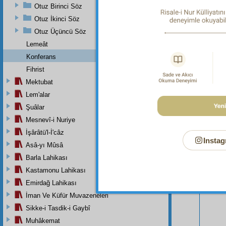
Otuz Birinci Söz
Otuz İkinci Söz
Otuz Üçüncü Söz
Lemeât
Konferans
Fihrist
Mektubat
Lem'alar
Şuâlar
Bu Say
Mesnevî-i Nuriye
İşârâtü'l-İ'câz
Instag
Asâ-yı Mûsâ
Barla Lahikası
Kastamonu Lahikası
Emirdağ Lahikası
İman Ve Küfür Muvazeneleri
Sikke-i Tasdik-i Gaybî
Muhâkemat