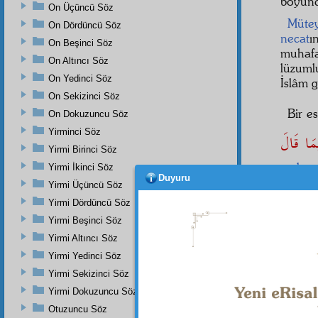
boyunc
On Üçüncü Söz
Mütey
On Dördüncü Söz
necat
ı
On Beşinci Söz
muhaf
On Altıncı Söz
lüzuml
On Yedinci Söz
İslâm g
On Sekizinci Söz
Bir e
On Dokuzuncu Söz
Yirminci Söz
Yirmi Birinci Söz
maka
Yirmi İkinci Söz
Duyuru
kelâm
Yirmi Üçüncü Söz
Müteke
Yirmi Dördüncü Söz
okunma
Yirmi Beşinci Söz
bir or
Yirmi Altıncı Söz
Birinc
nefer
i
Yirmi Yedinci Söz
Yirmi Sekizinci Söz
İşte,
Yirmi Dokuzuncu Söz
sevgi t
Otuzuncu Söz