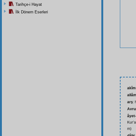
Tarihçe-i Hayat
İlk Dönem Eserleri
akîm
allâ
arş
: 
Avru
âyet-
Kur’a
m)
dâhi