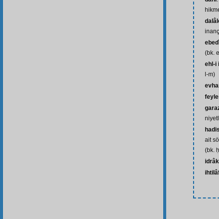
hikme
dalâl
inançs
ebed
(bk. 
ehl-i
l-m)
evh
feyle
gara
niyetl
hadis
ait s
(bk. ḥ
idrâk
ihtilâ