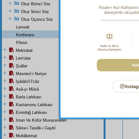
Otuz Birinci Söz
Otuz İkinci Söz
Otuz Üçüncü Söz
Lemeât
Konferans
Fihrist
Mektubat
Lem'alar
Şuâlar
Mesnevî-i Nuriye
İşârâtü'l-İ'câz
Instag
Bu Say
Asâ-yı Mûsâ
Barla Lahikası
Kastamonu Lahikası
Emirdağ Lahikası
İman Ve Küfür Muvazeneleri
Sikke-i Tasdik-i Gaybî
Muhâkemat