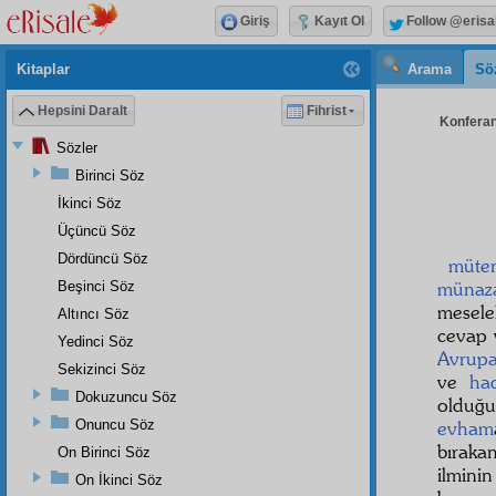
Giriş
Kayıt Ol
Follow @erisa
Kitaplar
Arama
Sö
Hepsini Daralt
Fihrist
Konferans
Sözler
Birinci Söz
İkinci Söz
Üçüncü Söz
Dördüncü Söz
müte
münaz
Beşinci Söz
mesele
Altıncı Söz
cevap 
Yedinci Söz
Avrup
Sekizinci Söz
ve
had
Dokuzuncu Söz
olduğu
Onuncu Söz
evham
bıraka
On Birinci Söz
ilmini
On İkinci Söz